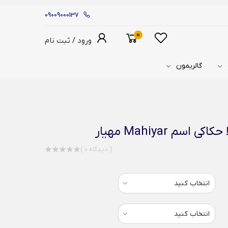
09009000137
0
ورود / ثبت نام
گالریمون
م Mahiyar مهیار
( 0 دیدگاه )