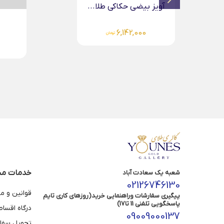
دستبند چرم مردانه طلا...
4,279,000
تومان
خدمات مش
شعبه یک سعادت آباد
02126746130
قوانین و م
پیگیری سفارشات وراهنمایی خرید(روزهای کاری تایم
پاسخگویی تلفنی 11 تا17)
درگاه اقسا
09009000137
تحویل سفا