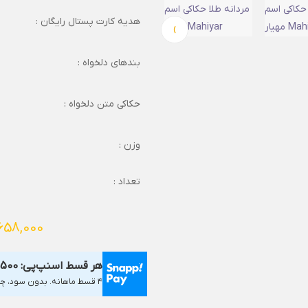
هدیه کارت پستال رایگان :
›
بندهای دلخواه :
حکاکی متن دلخواه :
وزن :
تعداد :
658,000
هر قسط اسنپ‌پی:
4,500
۴ قسط ماهانه. بدون سود، چک و ضامن.