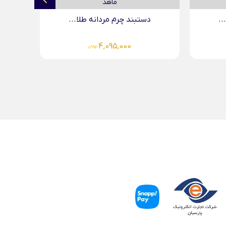
..
دستبند چرم مردانه طلا...
د
3,999,000
تومان