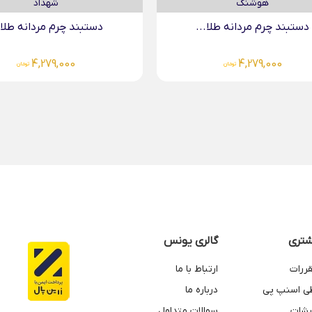
دستبند چرم مردانه طلا...
دستبند چرم مردانه طلا.
4,095,000
4,279,000
تومان
تومان
تری
گالری یونس
قررات
ارتباط با ما
طی اسنپ پی
درباره ما
رشات
سوالات متداول