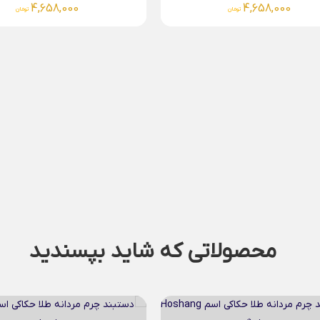
4,279,000
4,658,000
تومان
تومان
محصولاتی که شاید بپسندید