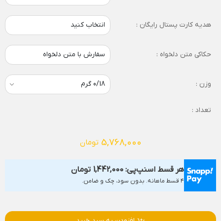
هدیه کارت پستال رایگان :
انتخاب کنید
حکاکی متن دلخواه :
سفارش با متن دلخواه
وزن :
تعداد :
5,768,000
تومان
هر قسط اسنپ‌پی:
1,442,000
تومان
۴ قسط ماهانه. بدون سود، چک و ضامن.
افزودن به سبد خرید