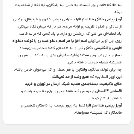
یه طلا که فقط زیور نیست، یه حس، یه یادگاری، یه تکه از شخصیت
توئه.
آویز بیضی حکاکی طلا اسم افرا
با طراحی
بیضی مدرن و مینیمال
، ترکیبی
از سادگی و شکوه ظریف رو ارائه می‌ده. هر بار که بهش نگاه می‌کنی،
یاد لحظه‌ای می‌افتی که ارزشش رو داره، یا یاد کسی که برات خاصه.
روی این آویز می‌تونی
اسم افرا یا هر اسم دلخواهت
رو با
فونت دلخواه
فارسی یا انگلیسی
حکاکی کنی و یه هدیه‌ی کاملاً شخصی‌سازی‌شده
بسازی. حتی می‌تونی
ست دونفره سفارش بدی
و یه تکه از عشق رو
همیشه همراه خودت داشته باشی.
چه برای
تولد، سالگرد، ولنتاین
یا هر لحظه‌ای که می‌خوای خاص باشه،
این آویز انتخابیه که
هیچ‌وقت از مد نمی‌افته
.
طلای باکیفیت، بسته‌بندی هدیه شیک، ارسال در تهران و خرید
اقساطی ۴ قسطی
از یونس گلد همه چیز رو برای یه خرید راحت و
مطمئن فراهم کرده.
آویز بیضی طلا اسم افرا
فقط یه زیور نیست؛ یه
داستان شخصی و
ماندگار
ه که همیشه همراهته.