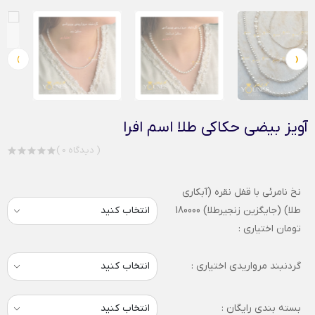
›
‹
آویز بیضی حکاکی طلا اسم افرا
( 0 دیدگاه )
نخ نامرئی با قفل نقره (آبکاری
طلا) (جایگزین زنجیرطلا) 180000
تومان اختیاری :
گردنبند مرواریدی اختیاری :
بسته بندی رایگان :