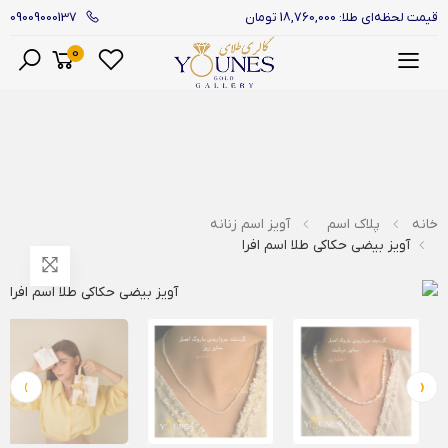
09009000137
قیمت لحظه‌ای طلا: 18,760,000 تومان
0
منو
خانه
پلاک اسم
آویز اسم زنانه
آویز بیضی حکاکی طلا اسم افرا
›
‹