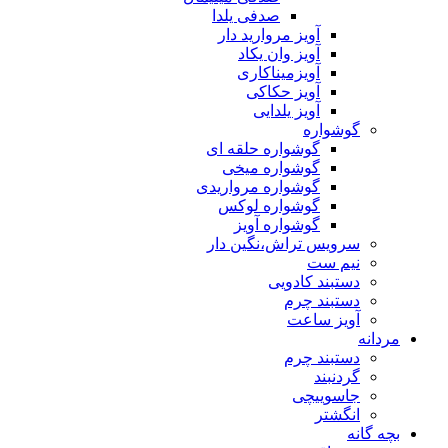
صدفی یلدا
آویز مروارید دار
آویز وان یکاد
آویزمیناکاری
آویز حکاکی
آویز یلدایی
گوشواره
گوشواره حلقه ای
گوشواره میخی
گوشواره مرواریدی
گوشواره لوکس
گوشواره آویز
سرویس تراش،نگین دار
نیم ست
دستبند کادویی
دستبند چرم
آویز ساعت
مردانه
دستبند چرم
گردنبند
جاسوییچی
انگشتر
بچه گانه