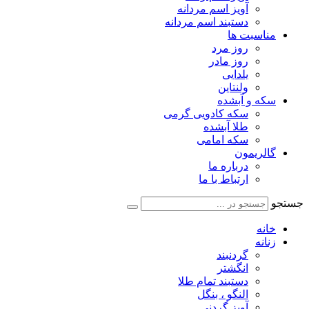
آویز اسم مردانه
دستبند اسم مردانه
مناسبت ها
روز مرد
روز مادر
یلدایی
ولنتاین
سکه و آبشده
سکه کادویی گرمی
طلا آبشده
سکه امامی
گالریمون
درباره ما
ارتباط با ما
جستجو
خانه
زنانه
گردنبند
انگشتر
دستبند تمام طلا
النگو ، بنگل
آویز گردنی