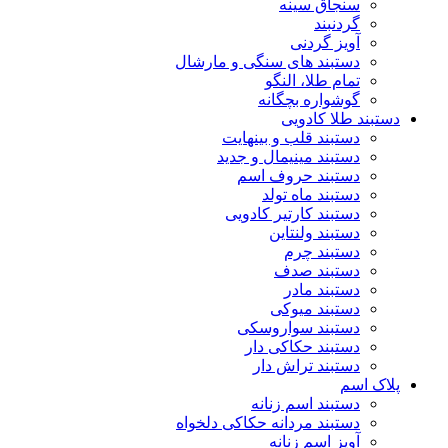
سنجاق سینه
گردنبند
آویز گردنی
دستبند های سنگی و مارشال
تمام طلا، النگو
گوشواره بچگانه
دستبند طلا کادویی
دستبند قلب و بینهایت
دستبند مینیمال و جدید
دستبند حروف اسم
دستبند ماه تولد
دستبند کارتیر کادویی
دستبند ولنتاین
دستبند چرم
دستبند صدف
دستبند مادر
دستبند میوکی
دستبند سواروسکی
دستبند حکاکی دار
دستبند تراش دار
پلاک اسم
دستبند اسم زنانه
دستبند مردانه حکاکی دلخواه
آویز اسم زنانه