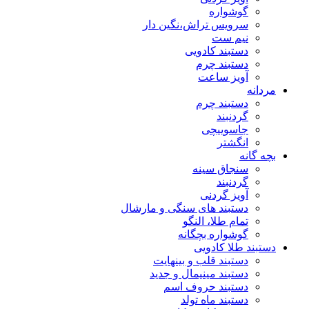
گوشواره
سرویس تراش،نگین دار
نیم ست
دستبند کادویی
دستبند چرم
آویز ساعت
مردانه
دستبند چرم
گردنبند
جاسوییچی
انگشتر
بچه گانه
سنجاق سینه
گردنبند
آویز گردنی
دستبند های سنگی و مارشال
تمام طلا، النگو
گوشواره بچگانه
دستبند طلا کادویی
دستبند قلب و بینهایت
دستبند مینیمال و جدید
دستبند حروف اسم
دستبند ماه تولد