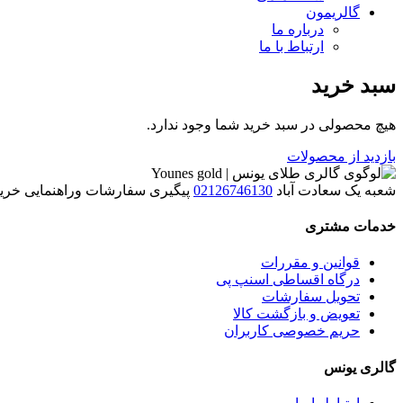
گالریمون
درباره ما
ارتباط با ما
سبد خرید
هیچ محصولی در سبد خرید شما وجود ندارد.
بازدید از محصولات
شعبه یک سعادت آباد
02126746130
پیگیری سفارشات وراهنمایی خرید(روز
خدمات مشتری
قوانین و مقررات
درگاه اقساطی اسنپ پی
تحویل سفارشات
تعویض و بازگشت کالا
حریم خصوصی کاربران
گالری یونس