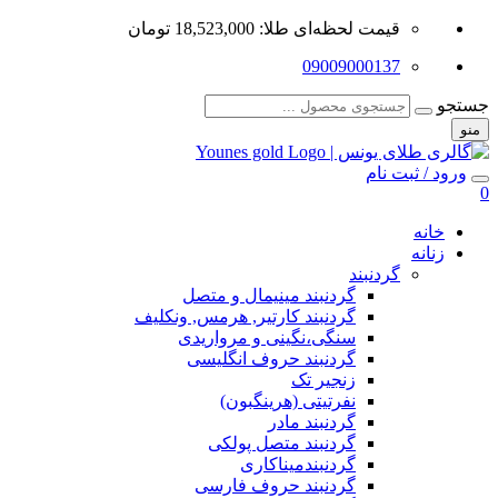
قیمت لحظه‌ای طلا: 18,523,000 تومان
09009000137
جستجو
منو
ورود / ثبت نام
0
خانه
زنانه
گردنبند
گردنبند مینیمال و متصل
گردنبند کارتیر, هرمس, ونکلیف
سنگی،نگینی و مرواریدی
گردنبند حروف انگلیسی
زنجیر تک
نفرتیتی (هرینگبون)
گردنبند مادر
گردنبند متصل پولکی
گردنبندمیناکاری
گردنبند حروف فارسی