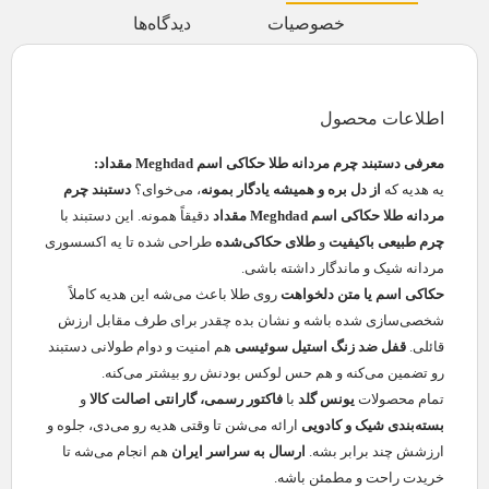
خصوصیات
دیدگاه‌ها
اطلاعات محصول
معرفی دستبند چرم مردانه طلا حکاکی اسم Meghdad مقداد:
یه هدیه که
از دل بره و همیشه یادگار بمونه
، می‌خوای؟
دستبند چرم
مردانه طلا حکاکی اسم Meghdad مقداد
دقیقاً همونه. این دستبند با
چرم طبیعی باکیفیت
و
طلای حکاکی‌شده
طراحی شده تا یه اکسسوری
مردانه شیک و ماندگار داشته باشی.
حکاکی اسم یا متن دلخواهت
روی طلا باعث می‌شه این هدیه کاملاً
شخصی‌سازی شده باشه و نشان بده چقدر برای طرف مقابل ارزش
قائلی.
قفل ضد زنگ استیل سوئیسی
هم امنیت و دوام طولانی دستبند
رو تضمین می‌کنه و هم حس لوکس بودنش رو بیشتر می‌کنه.
تمام محصولات
یونس گلد
با
فاکتور رسمی، گارانتی اصالت کالا
و
بسته‌بندی شیک و کادویی
ارائه می‌شن تا وقتی هدیه رو می‌دی، جلوه و
ارزشش چند برابر بشه.
ارسال به سراسر ایران
هم انجام می‌شه تا
خریدت راحت و مطمئن باشه.