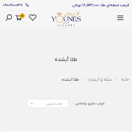
09009000137
قیمت لحظه‌ای طلا: 18,523,000 تومان
0
منو
طلا آبشده
خانه
سکه و آبشده
طلا آبشده
مرتب سازی براساس :