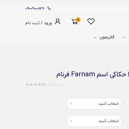
09009000137
0
ورود / ثبت نام
گالریمون
سم Farnam فرنام
( 0 دیدگاه )