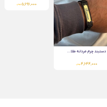
5,696,00
تومان
4,267,000
تومان