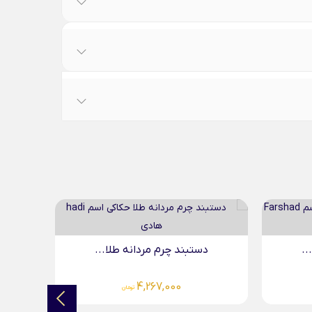
..
دستبند چرم مردانه طلا...
د
4,267,000
تومان