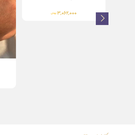
0
دستبند چرم مردانه طلا...
4,644,000
تومان