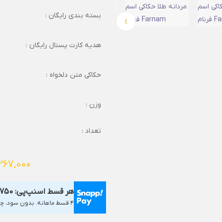
بسته بندی رایگان :
›
هدیه کارت پستال رایگان :
حکاکی متن دلخواه :
وزن :
تعداد :
267,000
هر قسط اسنپ‌پی:
,750
۴ قسط ماهانه. بدون سود، چک و ضامن.