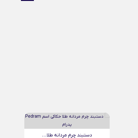
..
دستبند چرم مردانه طلا...
د