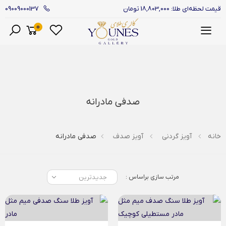
09009000137
قیمت لحظه‌ای طلا: 18,803,000 تومان
0
منو
صدفی مادرانه
خانه
آویز گردنی
آویز صدف
صدفی مادرانه
مرتب سازی براساس :