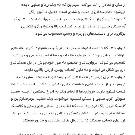
آرامش و تعادل را القا می‌کند. سیترین که به رنگ زرد و طلایی دیده
می‌شود، نماینده انرژی مثبت و شادی است. عقیق، با تنوع رنگی
گسترده‌اش، یکی از سنگ‌های محبوب در طراحی زیورآلات است و هر رنگ
آن معنای خاصی دارد. کوارتز نیز با شفافیت بالا و تنوع رنگی، انتخابی
پرکاربرد برای دستبندهای روزمره و رسمی محسوب می‌شود.
مرواریدها، که در دسته مواد طبیعی قرار می‌گیرند، همواره یکی از نمادهای
ظرافت و زیبایی بوده‌اند. مرواریدها به دو دسته اصلی طبیعی و پرورشی
تقسیم می‌شوند. مرواریدهای طبیعی به طور خودجوش در دل صدف‌های
دریایی شکل می‌گیرند و به دلیل کمیاب بودن، ارزش بالایی دارند.
مرواریدهای پرورشی در محیط‌های کنترل‌شده و با دخالت انسان تولید
می‌شوند و از لحاظ ظاهری شباهت زیادی به مرواریدهای طبیعی دارند، اما
قیمت کمتری دارند. مرواریدها از لحاظ رنگ به انواع مختلفی از جمله سفید،
صورتی، کرم، طلایی و مشکی تقسیم می‌شوند. رنگ سفید، پرطرفدارترین و
کلاسیک‌ترین رنگ مروارید است که اغلب برای استایل‌های رسمی و کلاسیک
استفاده می‌شود. مرواریدهای مشکی و طلایی انتخابی خاص و منحصر به
فرد برای کسانی هستند که به دنبال ظاهر متفاوت و مدرن هستند.
نگهداری دستبندهای طلا همراه با سنگ یا مروارید نیازمند توجه و دقت