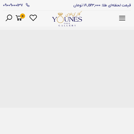
09009000137
قیمت لحظه‌ای طلا: 18,523,000 تومان
0
منو