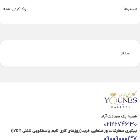
فیلترها :
پاک کردن همه
صدفی
شعبه یک سعادت آباد
02126746130
پیگیری سفارشات وراهنمایی خرید(روزهای کاری تایم پاسخگویی تلفنی 11 تا17)
09009000137