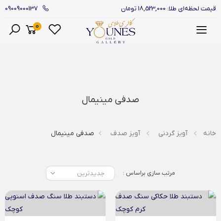
09009000137
قیمت لحظه‌ای طلا: 18,523,000 تومان
0
منو
صدفی مینیمال
خانه
آویز گردنی
آویز صدف
صدفی مینیمال
مرتب سازی براساس :