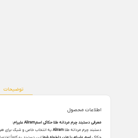
توضیحات
اطلاعات محصول
معرفی دستبند چرم مردانه طلا حکاکی اسمAliram علیرام:
دستبند چرم مردانه طلا
Aliram
یه انتخاب خاص و شیک برای هر م
حکاکی
اسم علیرام یا متن دلخواه شما
این دستبند رو کاملاً اختص