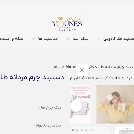
تبند طلا کادویی
پلاک اسم
مناسبت ها
سکه و آبشده
ند چرم مردانه طلا حکاکی اسم Aliram علیرام
دستبند چرم مردانه طلا حکاکی اس
›
رنگ چرم ها :
بندهای دلخواه :