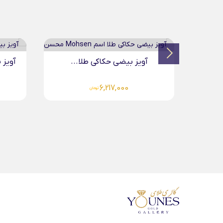
.
آویز بیضی حکاکی طلا...
آویز طل
,000
6,217,000
تومان