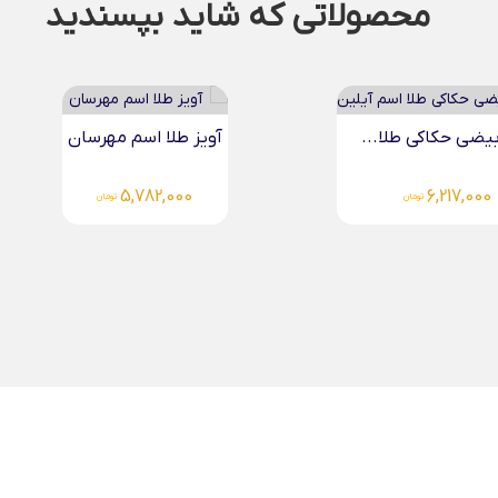
محصولاتی که شاید بپسندید
ا اسم مهرسان
دستبند چرم مردانه طلا.
5,782
تومان
4,331,000
تومان