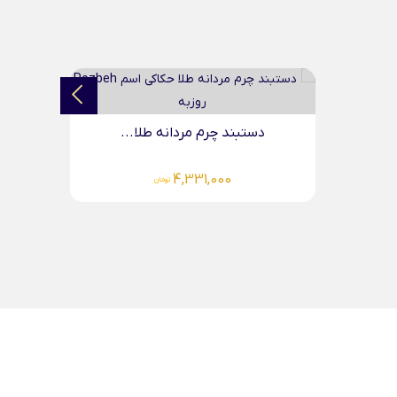
..
دستبند چرم مردانه طلا...
د
4,331,000
تومان