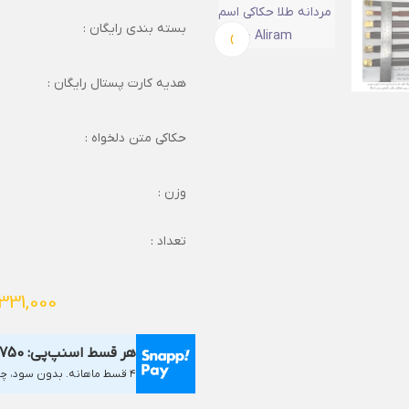
بسته بندی رایگان :
›
هدیه کارت پستال رایگان :
حکاکی متن دلخواه :
وزن :
تعداد :
331,000
هر قسط اسنپ‌پی:
,750
۴ قسط ماهانه. بدون سود، چک و ضامن.