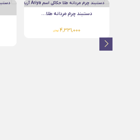
..
دستبند چرم مردانه طلا...
4,714,000
تومان