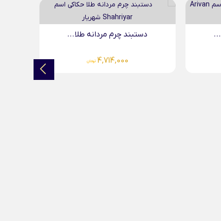
..
دستبند چرم مردانه طلا...
د
4,331,000
تومان