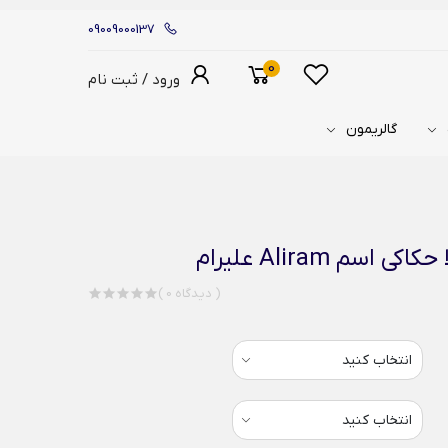
09009000137
0
ورود / ثبت نام
گالریمون
م Aliram علیرام
( 0 دیدگاه )