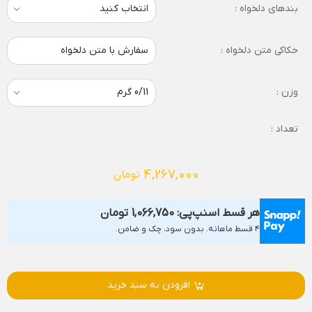
بندهای دلخواه :
حکاکی متن دلخواه :
سفارش با متن دلخواه
وزن :
تعداد :
4,267,000
تومان
هر قسط اسنپ‌پی:
1,066,750
تومان
۴ قسط ماهانه. بدون سود، چک و ضامن.
افزودن به سبد خرید