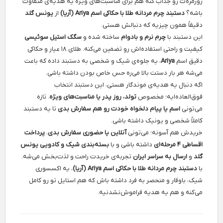
روزمره‌ت رو جذاب کنه هم برای مناسبت‌های ویژه یه هدیه‌ی متفاوت
باشه؟
دستبند چرم مردانه طلا با حکاکی اسم Ariya (آریا)
از
یونس گلد
دقیقاً همون چیزیه که دنبالش هستی.
این دستبند با
چرم نرم و بادوام
ساخته شده و
سگک استیل سوئیسی
کیفیت و راحتی استفاده‌اش رو تضمین می‌کنه. طلای ۱۸ عیار و حکاکی
دقیق اسم
Ariya
، یه جلوه‌ی شیک و شخصی به دستبند داده که باعث
می‌شه هر بار دستت بالا می‌ره حس خاص بودن داشته باشی.
اگه دنبال یه هدیه‌ی موندگار هستی، این دستبند انتخاب
فوق‌العاده‌ایه؛ مخصوص
تولد، روز پدر یا مناسبت‌های ویژه
. تازه
می‌تونی
اسم یا پیام دلخواه خودت رو هم سفارش بدی
تا یه دستبند
کاملاً شخصی و یونیک داشته باشی.
خریدش هم آسونه؛ می‌تونی
آنلاین یا حضوری سفارش بدی
،
پرداخت
اقساطی ۴ مرحله‌ای
داشته باشی و با
بسته‌بندی شیک و کادویی یونس
گلد
و
ارسال به سراسر ایران
تجربه‌ی خریدت راحت و لذت‌بخش می‌شه.
با
دستبند چرم مردانه طلا با حکاکی اسم Ariya (آریا)
، یه اکسسوری
شیک، باوقار و منحصر به فرد داشته باش که هم استایل تو رو کامل
می‌کنه و هم یه هدیه فراموش‌نشدنیه.