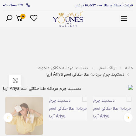
09009000137
قیمت لحظه‌ای طلا: 18,523,000 تومان
0
منو
خانه
پلاک اسم
دستبند مردانه حکاکی دلخواه
دستبند چرم مردانه طلا حکاکی اسم Ariya آریا
›
‹