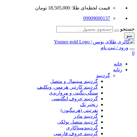
قیمت لحظه‌ای طلا: 18,505,000 تومان
09009000137
جستجو
منو
ورود / ثبت نام
0
خانه
زنانه
گردنبند
گردنبند مینیمال و متصل
گردنبند کارتیر, هرمس, ونکلیف
سنگی،نگینی و مرواریدی
گردنبند حروف انگلیسی
زنجیر تک
نفرتیتی (هرینگبون)
گردنبند مادر
گردنبند متصل پولکی
گردنبندمیناکاری
گردنبند حروف فارسی