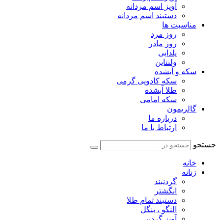
آویز اسم مردانه
دستبند اسم مردانه
مناسبت ها
روز مرد
روز مادر
یلدایی
ولنتاین
سکه و آبشده
سکه کادویی گرمی
طلا آبشده
سکه امامی
گالریمون
درباره ما
ارتباط با ما
جستجو
خانه
زنانه
گردنبند
انگشتر
دستبند تمام طلا
النگو ، بنگل
آویز گردنی