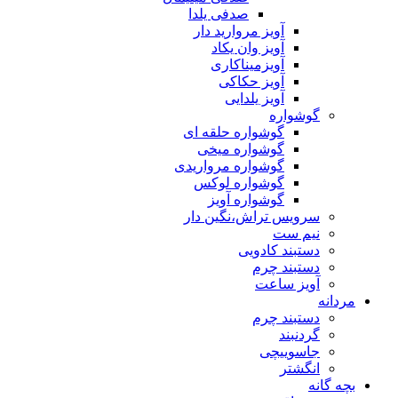
صدفی یلدا
آویز مروارید دار
آویز وان یکاد
آویزمیناکاری
آویز حکاکی
آویز یلدایی
گوشواره
گوشواره حلقه ای
گوشواره میخی
گوشواره مرواریدی
گوشواره لوکس
گوشواره آویز
سرویس تراش،نگین دار
نیم ست
دستبند کادویی
دستبند چرم
آویز ساعت
مردانه
دستبند چرم
گردنبند
جاسوییچی
انگشتر
بچه گانه