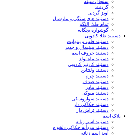
سنجاق سینه
گردنبند
آویز گردنی
دستبند های سنگی و مارشال
تمام طلا، النگو
گوشواره بچگانه
دستبند طلا کادویی
دستبند قلب و بینهایت
دستبند مینیمال و جدید
دستبند حروف اسم
دستبند ماه تولد
دستبند کارتیر کادویی
دستبند ولنتاین
دستبند چرم
دستبند صدف
دستبند مادر
دستبند میوکی
دستبند سواروسکی
دستبند حکاکی دار
دستبند تراش دار
پلاک اسم
دستبند اسم زنانه
دستبند مردانه حکاکی دلخواه
آویز اسم زنانه