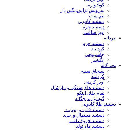
گوشواره
سرویس تراش،نگین دار
نیم ست
دستبند کادویی
دستبند چرم
آویز ساعت
مردانه
دستبند چرم
گردنبند
جاسوییچی
انگشتر
بچه گانه
سنجاق سینه
گردنبند
آویز گردنی
دستبند های سنگی و مارشال
تمام طلا، النگو
گوشواره بچگانه
دستبند طلا کادویی
دستبند قلب و بینهایت
دستبند مینیمال و جدید
دستبند حروف اسم
دستبند ماه تولد