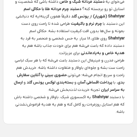
می‌خوای یه
دستبند مردانه شیک و خاص
داشته باشی که شخصیت و
استایل تو رو برجسته کنه؟
دستبند چرم مردانه طلا با حکاکی اسم
Shahriyar (شهریار)
از
یونس گلد
دقیقاً همون گزینه‌ایه که دنبالشی.
این دستبند با
چرم نرم و باکیفیت
طراحی شده تا راحت روی دست
بمونه و سال‌ها بدون افت کیفیت استفاده بشه. حکاکی اسم
Shahriyar
روی طلای ۱۸ عیار، یه حس شخصی و منحصر به فرد به
دستبند داده که باعث می‌شه هم برای خودت جذاب باشه هم یه
هدیه خاص و به‌یادماندنی
برای عزیزانت.
طراحی مدرن و مینیمال این دستبند باعث می‌شه که با هر سبک لباسی
راحت ست بشه و جلوه‌ای باوقار و متفاوت داشته باشه. خریدش هم
راحت و سریع انجام می‌شه؛ می‌تونی
حضوری ببینی یا آنلاین سفارش
بدی
، با
پرداخت اقساطی آسان
و
بسته‌بندی لوکس یونس گلد
و
ارسال
به سراسر ایران
تجربه خریدت لذت‌بخش می‌شه.
با دستبند
Shahriyar
یه اکسسوری شیک، باوقار و شخصی داشته باش
که هم استایل روزمره‌ت رو کامل کنه و هم یه هدیه فراموش‌نشدنی
باشه.