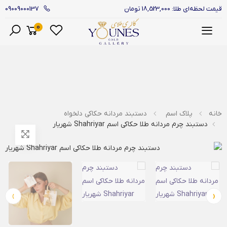
09009000137
قیمت لحظه‌ای طلا: 18,523,000 تومان
0
منو
خانه
پلاک اسم
دستبند مردانه حکاکی دلخواه
دستبند چرم مردانه طلا حکاکی اسم Shahriyar شهریار
›
‹