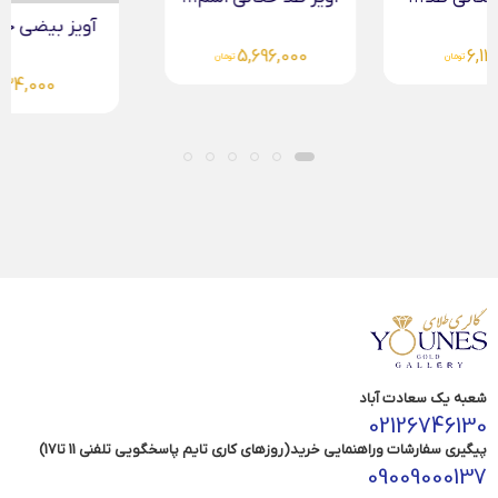
آویز بیضی حکاکی طلا...
5,696,000
تومان
6,124,000
تومان
شعبه یک سعادت آباد
02126746130
پیگیری سفارشات وراهنمایی خرید(روزهای کاری تایم پاسخگویی تلفنی 11 تا17)
09009000137