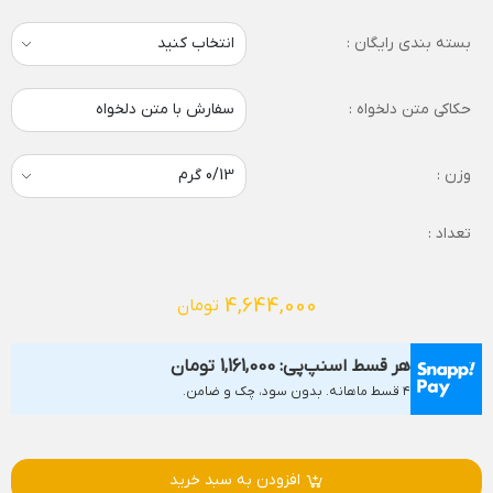
بسته بندی رایگان :
حکاکی متن دلخواه :
سفارش با متن دلخواه
وزن :
تعداد :
4,644,000
تومان
هر قسط اسنپ‌پی:
1,161,000
تومان
۴ قسط ماهانه. بدون سود، چک و ضامن.
افزودن به سبد خرید