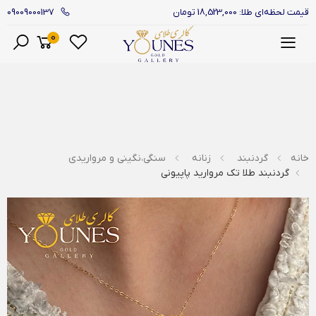
09009000137
قیمت لحظه‌ای طلا: 18,523,000 تومان
0
منو
خانه
گردنبند
زنانه
سنگی،نگینی و مرواریدی
گردنبند طلا تک مروارید پاپیونی