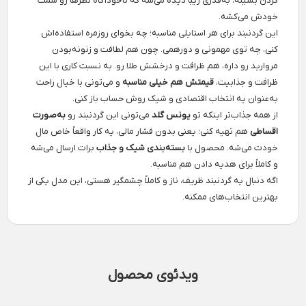
گردن بشینه، به‌قدری زیبا دیده می‌شه که ناخودآگاه نظرها رو سمت
خودش می‌کشه.
این گردنبند برای هر استایلی مناسبه؛ چه بخوای روزمره استفاده‌اش
کنی، چه توی مهمونی و دورهمی. چون هم لطافت و زنونه‌بودن
مروارید رو داره، هم ظرافت و درخشش طلا رو. به نسبت کاری با این
ظرافت و جذابیت،
قیمتش هم خیلی مناسبه
و می‌تونی با خیال راحت
به‌عنوان یه انتخاب اقتصادی و شیک روش حساب باز کنی.
از همه جذاب‌تر اینکه تو
یونس گلد
می‌تونی این گردنبند رو
به‌صورت
اقساطی
هم تهیه کنی؛ یعنی بدون فشار مالی، یه کار واقعاً خاص مال
خودت می‌شه. محصول با
بسته‌بندی شیک و جذاب
برات ارسال می‌شه
و کاملاً برای هدیه دادن هم مناسبه.
اگه دنبال یه گردنبند ظریف، ناز و کاملاً چشمگیر هستی، این مدل یکی از
بهترین انتخاب‌های ممکنه.
ویدئوی محصول