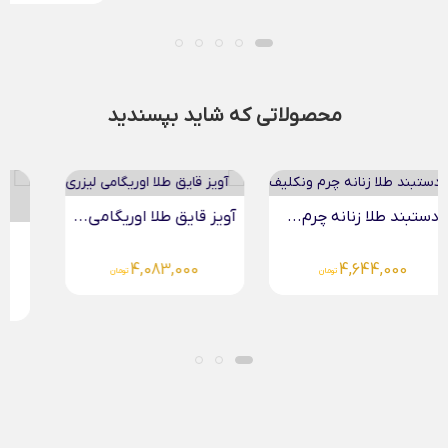
محصولاتی که شاید بپسندید
آویز قایق طلا اوریگامی...
دستبند تمام طلا برج...
4,083,000
تومان
14,035,000
تومان