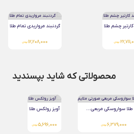
کارتیر چشم طلا
گردنبند مرواریدی تمام طلا
12,208,000
22,711,
تومان
تومان
محصولاتی که شاید بپسندید
لکس طلا
5,6
تومان