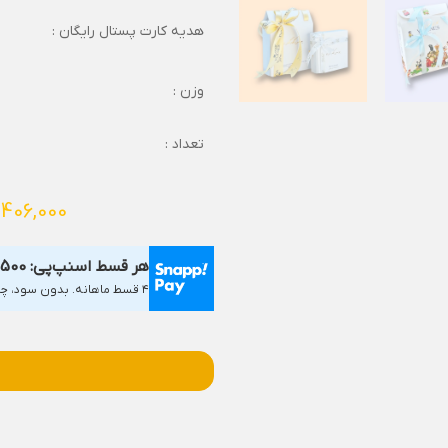
هدیه کارت پستال رایگان :
وزن :
تعداد :
,406,000
هر قسط اسنپ‌پی:
1,500
۴ قسط ماهانه. بدون سود، چک و ضامن.