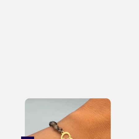
گردنبند میناکاری دم وال...
19,138,000
تومان