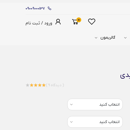
09009000137
0
ورود / ثبت نام
گالریمون
یدی
( 9 دیدگاه )