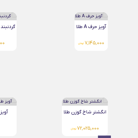
آویز حرف A طلا
گردنبند 
000
7,145,000
تومان
آویز طلا سواروسکی مربعی...
آویز رو
96,000
6,379,000
تومان