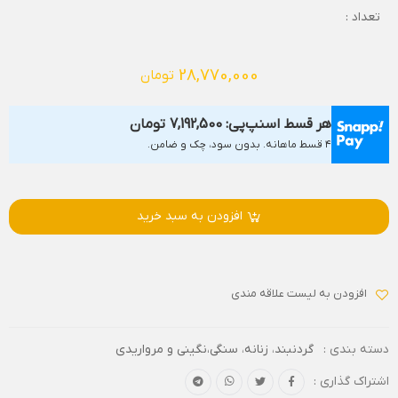
تعداد :
28,770,000
تومان
هر قسط اسنپ‌پی:
7,192,500
تومان
۴ قسط ماهانه. بدون سود، چک و ضامن.
افزودن به سبد خرید
افزودن به لیست علاقه مندی
دسته بندی :
گردنبند
،
زنانه
،
سنگی،نگینی و مرواریدی
اشتراک گذاری :