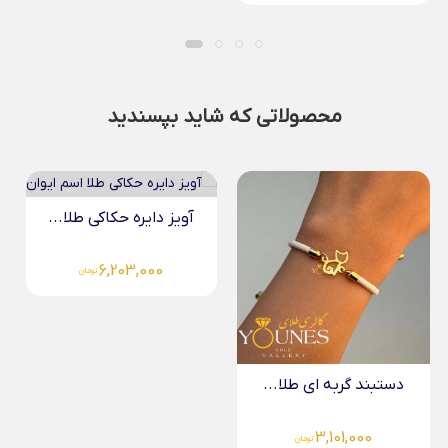
محصولاتی که شاید بپسندید
آویز دایره حکاکی طلا...
6,203,000
تومان
دستبند گربه ای طلا...
3,101,000
تومان