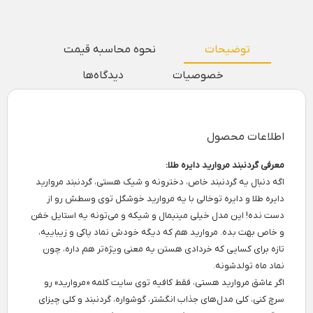
توضیحات
نحوه محاسبه قیمت
خصوصیات
دیدگاه‌ها
اطلاعات محصول
معرفی گردنبند مروارید دایره طلا:
اگه دنبال یه گردنبند خاص، دخترونه و شیک هستی، گردنبند مروارید
دایره طلا و دایره توخالی با یه مروارید خوشگل توی وسطش رو از
دست نده! این مدل خیلی مینیمال و شیکه و می‌تونه یه استایل خفن
و خاص بهت بده. مروارید هم که دیگه خودش نماد پاکی و زیباییه،
تازه برای کسایی که خردادی هستن یه معنی ویژه‌تر هم داره، چون
نماد ماه تولدشونه.
اگر عاشق مروارید هستی، فقط کافیه توی سایت کلمه «مروارید» رو
سرچ کنی، کلی مدل‌های جذاب انگشتر، گوشواره، گردنبند و کلی چیزای