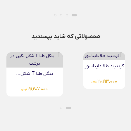
محصولاتی که شاید بپسندید
بنگل طلا T شکل...
گردنبند میناکاری دم وال...
19,934,000
191,207,000
تومان
تومان