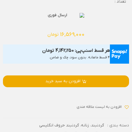
تعداد :
ارسال فوری
16,569,000
تومان
هر قسط اسنپ‌پی:
4,142,250
تومان
۴ قسط ماهانه. بدون سود، چک و ضامن.
افزودن به سبد خرید
افزودن به لیست علاقه مندی
دسته بندی :
گردنبند
،
زنانه
،
گردنبند حروف انگلیسی