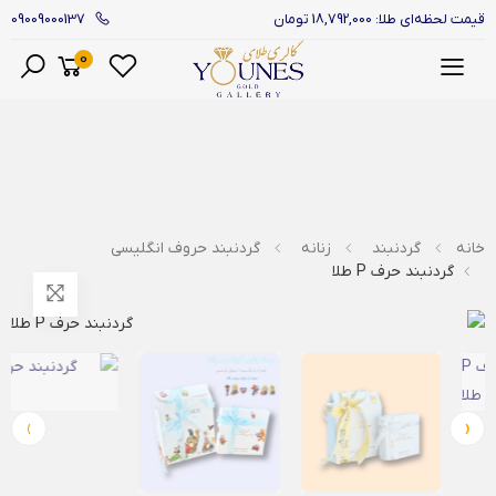
09009000137
قیمت لحظه‌ای طلا: 18,792,000 تومان
0
منو
خانه
گردنبند
زنانه
گردنبند حروف انگلیسی
گردنبند حرف P طلا
›
‹