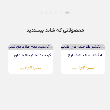
محصولاتی که شاید بپسندید
..
گردنبند تمام طلا مامان...
دستبند کارتیر طلا کادویی.
19,642,000
تومان
5,558,000
تومان