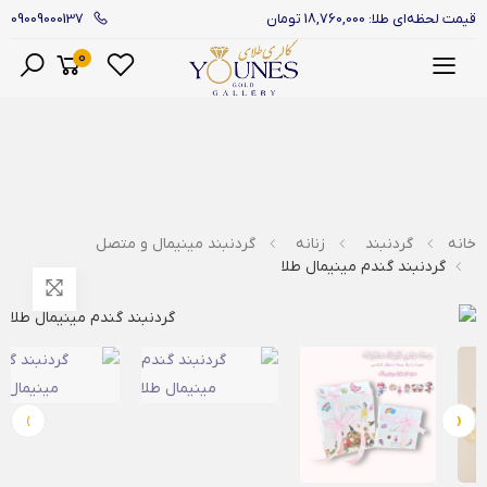
09009000137
قیمت لحظه‌ای طلا: 18,760,000 تومان
0
منو
خانه
گردنبند
زنانه
گردنبند مینیمال و متصل
گردنبند گندم مینیمال طلا
›
‹