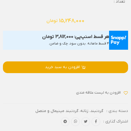
تعداد :
15,248,000
تومان
هر قسط اسنپ‌پی:
3,812,000
تومان
۴ قسط ماهانه. بدون سود، چک و ضامن.
افزودن به سبد خرید
افزودن به لیست علاقه مندی
دسته بندی :
گردنبند
،
زنانه
،
گردنبند مینیمال و متصل
اشتراک گذاری :