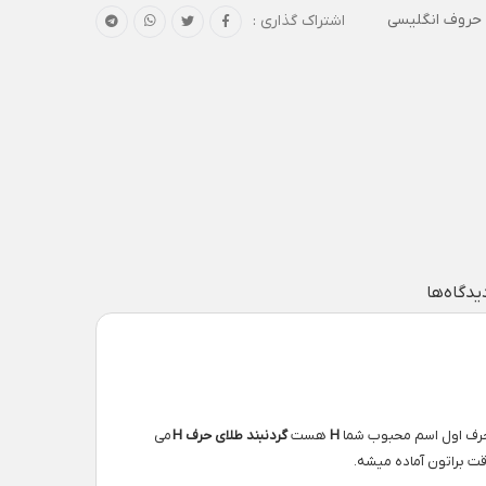
 حروف انگلیسی
اشتراک گذاری :
یدگاه‌ها
حرف اول اسم محبوب شما
H
هست
گردنبند طلای حرف H
می
ت براتون آماده میشه.