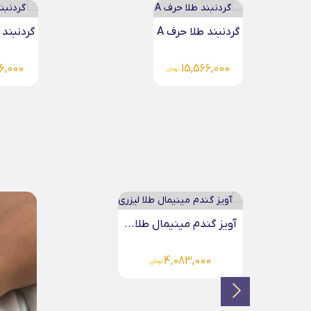
گردنبند طلا حرف A
گردنبند 
76,000
15,566,000
تومان
آو