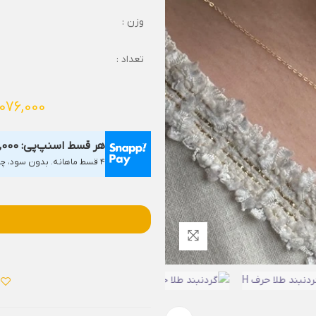
وزن :
تعداد :
,076,000
هر قسط اسنپ‌پی:
,000
۴ قسط ماهانه. بدون سود، چک و ضامن.