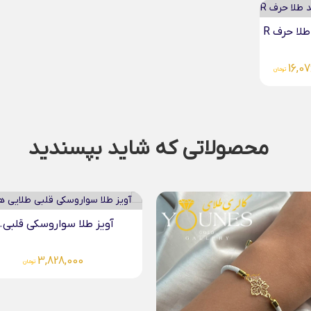
طلا حرف R
16,0
تومان
محصولاتی که شاید بپسندید
یز طلا سواروسکی قلبی...
آویز طلا گربه لیزری
4,083,000
3,828,000
تومان
تومان