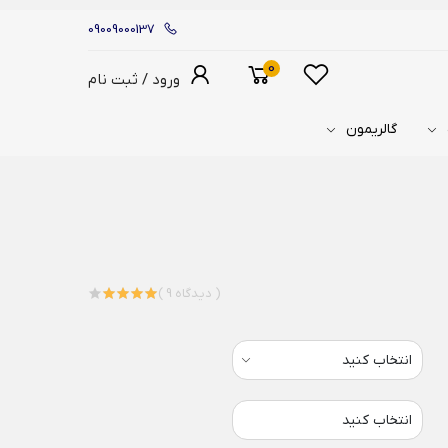
09009000137
0
ورود / ثبت نام
گالریمون
( 9 دیدگاه )
انتخاب کنید