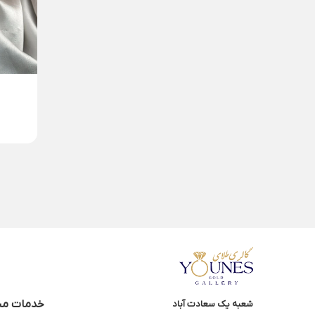
دستبند طلا مارشال برگ...
3,062,000
تومان
خدمات مش
شعبه یک سعادت آباد