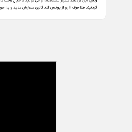
زنجیر
این
گردنبند
بسیار مستحکمه و می تونید با خیال راحت ب
گردنبند طلا حرف H
رو از
یونس گلد گالری
سفارش بدید و به خودت