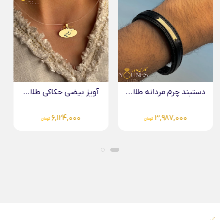
آویز بیضی حکاکی طلا...
دستبند چرم مردانه طلا...
4,267,000
6,124,000
تومان
تومان