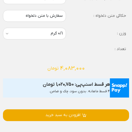
حکاکی متن دلخواه :
سفارش با متن دلخواه
وزن :
تعداد :
4,083,000
تومان
هر قسط اسنپ‌پی:
1,020,750
تومان
۴ قسط ماهانه. بدون سود، چک و ضامن.
افزودن به سبد خرید