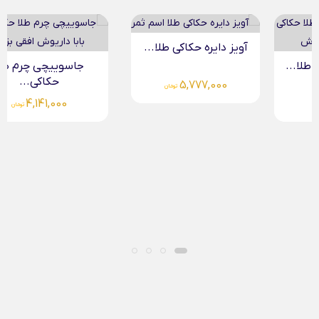
آویز دایره حکاکی طلا...
جاسوییچی چرم طلا
حکاکی...
5,777,000
تومان
4,141,000
تومان