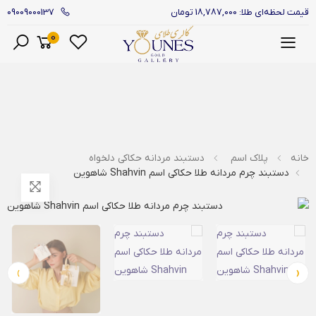
09009000137
قیمت لحظه‌ای طلا: 18,787,000 تومان
0
منو
خانه
پلاک اسم
دستبند مردانه حکاکی دلخواه
دستبند چرم مردانه طلا حکاکی اسم Shahvin شاهوین
›
‹