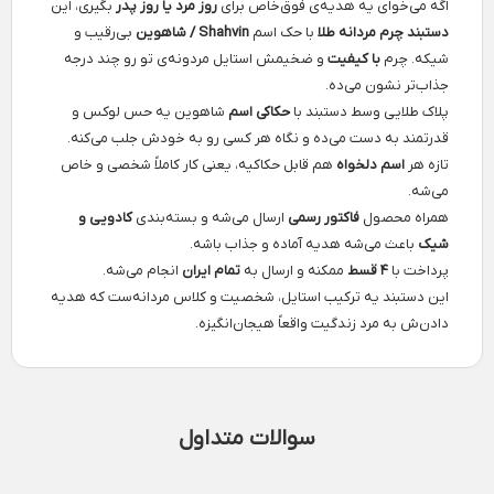
اگه می‌خوای یه هدیه‌ی فوق‌خاص برای
روز مرد یا روز پدر
بگیری، این
دستبند چرم مردانه طلا
با حک اسم
Shahvin / شاهوین
بی‌رقیب و
شیکه. چرم
با کیفیت
و ضخیمش استایل مردونه‌ی تو رو چند درجه
جذاب‌تر نشون می‌ده.
پلاک طلایی وسط دستبند با
حکاکی اسم
شاهوین یه حس لوکس و
قدرتمند به دست می‌ده و نگاه هر کسی رو به خودش جلب می‌کنه.
تازه هر
اسم دلخواه
هم قابل حکاکیه، یعنی کار کاملاً شخصی و خاص
می‌شه.
همراه محصول
فاکتور رسمی
ارسال می‌شه و بسته‌بندی
کادویی و
شیک
باعث می‌شه هدیه آماده و جذاب باشه.
پرداخت با
۴ قسط
ممکنه و ارسال به
تمام ایران
انجام می‌شه.
این دستبند یه ترکیب استایل، شخصیت و کلاس مردانه‌ست که هدیه
دادن‌ش به مرد زندگیت واقعاً هیجان‌انگیزه.
سوالات متداول