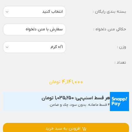
بسته بندی رایگان :
حکاکی متن دلخواه :
سفارش با متن دلخواه
وزن :
تعداد :
4,141,000
تومان
هر قسط اسنپ‌پی:
1,035,250
تومان
۴ قسط ماهانه. بدون سود، چک و ضامن.
افزودن به سبد خرید