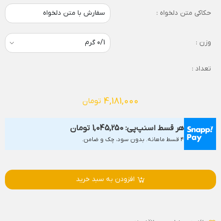
حکاکی متن دلخواه :
سفارش با متن دلخواه
وزن :
تعداد :
4,181,000
تومان
هر قسط اسنپ‌پی:
1,045,250
تومان
۴ قسط ماهانه. بدون سود، چک و ضامن.
افزودن به سبد خرید