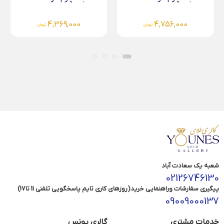
5,832,000
4,369,000
تومان
تومان
شعبه یک سعادت آباد
02126746130
پیگیری سفارشات وراهنمایی خرید(روزهای کاری تایم پاسخگویی تلفنی 11 تا17)
09009000137
خدمات مشتری
گالری یونس