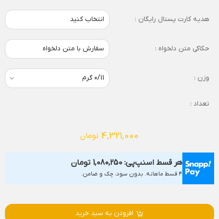
هدیه کارت پستال رایگان :
انتخاب کنید
حکاکی متن دلخواه :
سفارش با متن دلخواه
وزن :
تعداد :
4,321,000
تومان
هر قسط اسنپ‌پی:
1,080,250
تومان
۴ قسط ماهانه. بدون سود، چک و ضامن.
افزودن به سبد خرید