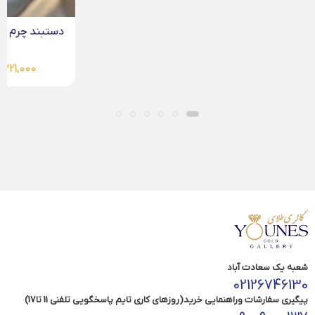
دستبند چرم مردانه طلا...
4,321,000
تومان
شعبه یک سعادت آباد
02126746130
پیگیری سفارشات وراهنمایی خرید(روزهای کاری تایم پاسخگویی تلفنی 11 تا17)