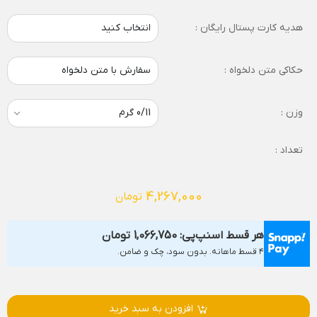
هدیه کارت پستال رایگان :
انتخاب کنید
حکاکی متن دلخواه :
سفارش با متن دلخواه
وزن :
تعداد :
4,267,000
تومان
هر قسط اسنپ‌پی:
1,066,750
تومان
۴ قسط ماهانه. بدون سود، چک و ضامن.
افزودن به سبد خرید