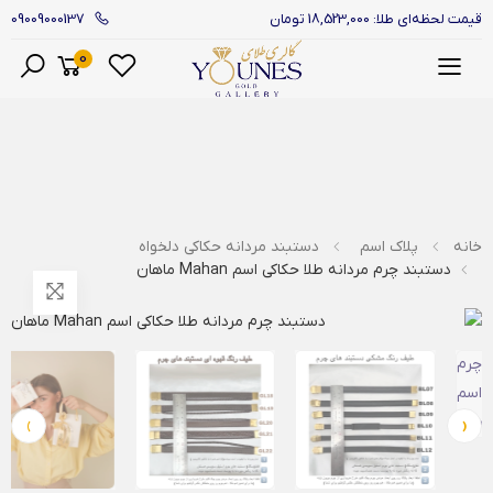
09009000137
قیمت لحظه‌ای طلا: 18,523,000 تومان
0
منو
خانه
پلاک اسم
دستبند مردانه حکاکی دلخواه
دستبند چرم مردانه طلا حکاکی اسم Mahan ماهان
›
‹