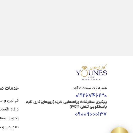
خدمات مش
شعبه یک سعادت آباد
02126746130
قوانین و م
پیگیری سفارشات وراهنمایی خرید(روزهای کاری تایم
پاسخگویی تلفنی 11 تا17)
درگاه اقسا
09009000137
تحویل سفا
تعویض و با