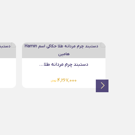
آویز 
...
دستبند چرم مردانه طلا...
0
3,675,000
تومان