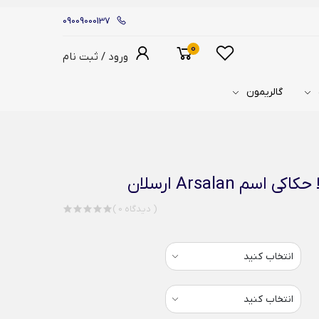
09009000137
0
ورود / ثبت نام
گالریمون
م Arsalan ارسلان
( 0 دیدگاه )