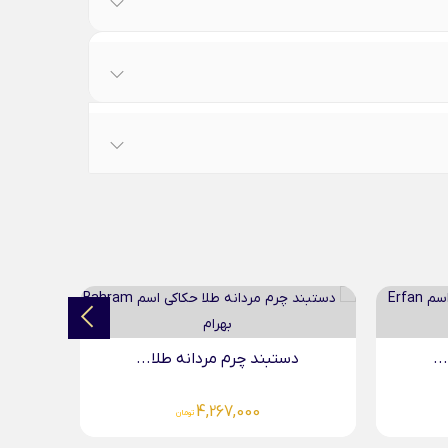
..
دستبند چرم مردانه طلا...
د
4,267,000
تومان