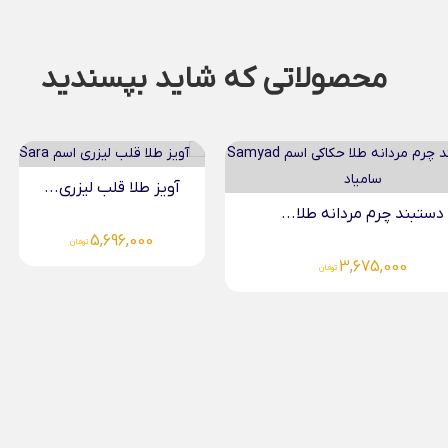
محصولاتی که شاید بپسندید
طلا قلب لیزری...
آویز طلا سام
5,487,000
5,696,00
تومان
تومان