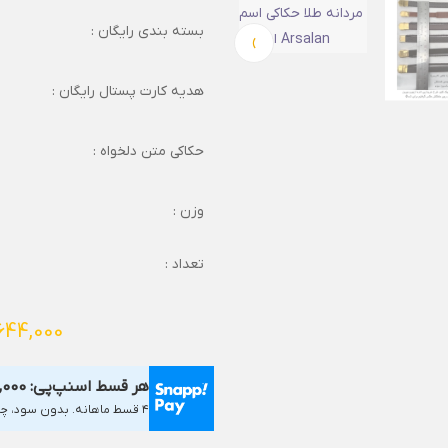
بسته بندی رایگان :
›
هدیه کارت پستال رایگان :
حکاکی متن دلخواه :
وزن :
تعداد :
644,000
هر قسط اسنپ‌پی:
1,000
۴ قسط ماهانه. بدون سود، چک و ضامن.