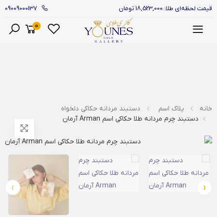
09009000137
قیمت لحظه‌ای طلا: 18,523,000 تومان
0
منو
خانه
پلاک اسم
دستبند مردانه حکاکی دلخواه
دستبند چرم مردانه طلا حکاکی اسم Arman آرمان
›
‹