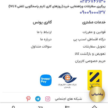
02126746130
پیگیری سفارشات وراهنمایی خرید(روزهای کاری تایم پاسخگویی تلفنی 11 تا17)
09009000137
خدمات مشتری
گالری یونس
قوانین و مقررات
ارتباط با ما
درگاه اقساطی اسنپ پی
درباره ما
تحویل سفارشات
سوالات متداول
تعویض و بازگشت کالا
حریم خصوصی کاربران
شبکه های اجتماعی
© تمامی حقوق این وبسایت متعلق به مجموعه طلای یونس می باشد.