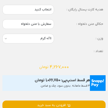
هدیه کارت پستال رایگان :
انتخاب کنید
حکاکی متن دلخواه :
سفارش با متن دلخواه
وزن :
تعداد :
4,267,000
تومان
هر قسط اسنپ‌پی:
1,066,750
تومان
۴ قسط ماهانه. بدون سود، چک و ضامن.
افزودن به سبد خرید