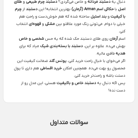
دنبال یه
دستبند مردانه
و خاص می‌گردی؟
دستبند چرم طبیعی
و
طلای
اصل
با
حکاکی اسم Arman (آرمان)
بهترین انتخابه! این
دستبند
از
چرم
با کیفیت
و
بند استیل
ساخته شده که هم خوش‌دست و راحت‌ِ هم
خیلی با دوام. می‌تونی رنگ مورد علاقتو بین
مشکی
و
قهوه‌ای
انتخاب
کنی.
اسم
آرمان
روی طلای دستبند حک شده که یه حس
شخصی و خاص
بهش می‌ده. علاوه بر این،
دستبند با بسته‌بندی شیک
میاد که برای
هدیه دادن
عالیه.
اگر می‌خوای با خیال راحت خرید کنی،
یونس گلد
ضمانت کیفیت این
محصول رو بهت می‌ده. همچنین امکان
خرید اقساطی
هم داری تا پول
دستت باشه و راحت‌تر خرید کنی.
پس اگه دنبال یه
دستبند خاص و باکیفیت
هستی، این مدل رو از
دست نده!
سوالات متداول