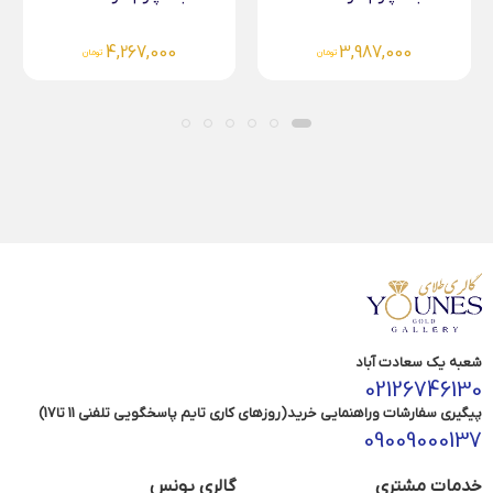
4,267,000
4,267,000
تومان
تومان
شعبه یک سعادت آباد
02126746130
پیگیری سفارشات وراهنمایی خرید(روزهای کاری تایم پاسخگویی تلفنی 11 تا17)
09009000137
خدمات مشتری
گالری یونس