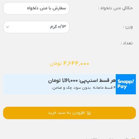
حکاکی متن دلخواه :
سفارش با متن دلخواه
وزن :
تعداد :
4,644,000
تومان
هر قسط اسنپ‌پی:
1,161,000
تومان
۴ قسط ماهانه. بدون سود، چک و ضامن.
افزودن به سبد خرید