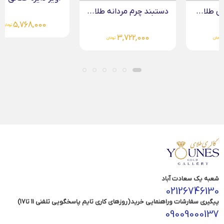
دستبند چرم مردانه طلا...
5,768,000
تومان
3,722,000
تومان
شعبه یک سعادت آباد
02126746130
پیگیری سفارشات وراهنمایی خرید(روزهای کاری تایم پاسخگویی تلفنی 11 تا17)
09009000137