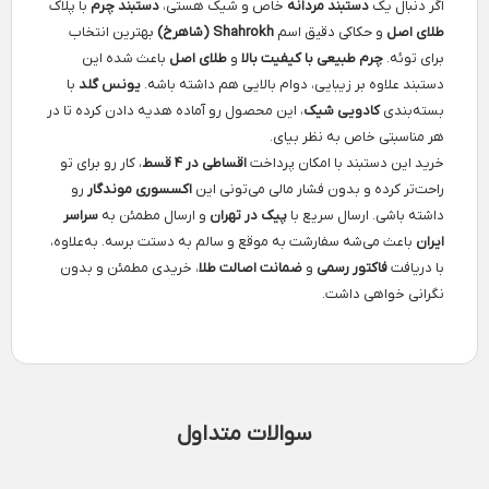
اگر دنبال یک
دستبند مردانه
خاص و شیک هستی،
دستبند چرم
با پلاک
طلای اصل
و حکاکی دقیق اسم
Shahrokh (شاهرخ)
بهترین انتخاب
برای توئه.
چرم طبیعی با کیفیت بالا
و
طلای اصل
باعث شده این
دستبند علاوه بر زیبایی، دوام بالایی هم داشته باشه.
یونس گلد
با
بسته‌بندی
کادویی شیک
، این محصول رو آماده هدیه دادن کرده تا در
هر مناسبتی خاص به نظر بیای.
خرید این دستبند با امکان پرداخت
اقساطی در ۴ قسط
، کار رو برای تو
راحت‌تر کرده و بدون فشار مالی می‌تونی این
اکسسوری موندگار
رو
داشته باشی. ارسال سریع با
پیک در تهران
و ارسال مطمئن به
سراسر
ایران
باعث می‌شه سفارشت به موقع و سالم به دستت برسه. به‌علاوه،
با دریافت
فاکتور رسمی
و
ضمانت اصالت طلا
، خریدی مطمئن و بدون
نگرانی خواهی داشت.
سوالات متداول