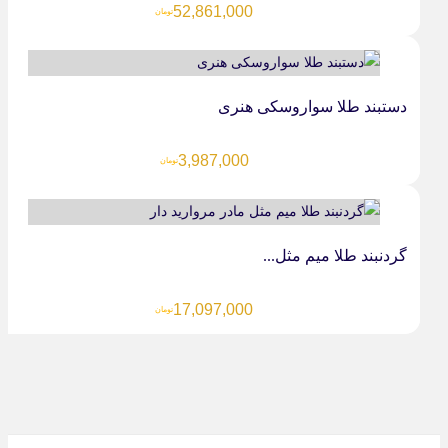
52,861,000
تومان
دستبند طلا سواروسکی هنری
3,987,000
تومان
گردنبند طلا میم مثل...
17,097,000
تومان