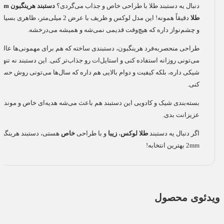
دنبال یه دستبند طلا با طراحی خاص و جذاب می‌گردی؟
دستبند هرینگ
طلا
دقیقاً همونه! این مدل لوکس و ظریف با عرض 2 میلی‌متر، ظاه
و چشم‌نواز داره که هیچ‌وقت قدیمی نمی‌شه و همیشه می‌درخشه.
طراحی منحصربه‌فرد هرینگبون، دستبندی ساخته که هم برای مهمونی‌ها عالیه
می‌تونی روزانه استفاده کنی و استایل‌ات رو جذاب‌تر کنی. این دستبند نه تنها
شیکی داره، بلکه کیفیت و دوام بالایی هم داره که سال‌ها می‌تونی روش حسا
کنی.
بسته‌بندی شیک و کادویی این دستبند هم باعث می‌شه هدیه‌ای خاص و موندگار
عزیزانت بدی.
اگر دنبال یه دستبند
طلا لوکس
،
زیبا
و با طراحی
خاص
هستی، دستبند هرینگبو
2mm بهترین انتخابه!
ویدئوی محصول