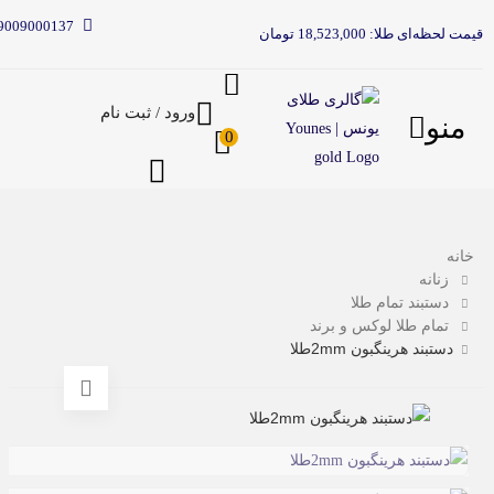
9009000137
قیمت لحظه‌ای طلا: 18,523,000 تومان
ورود / ثبت نام
منو
0
خانه
زنانه
دستبند تمام طلا
تمام طلا لوکس و برند
دستبند هرینگبون 2mmطلا