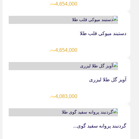
4,654,000
تومان
دستبند میوکی قلب طلا
4,654,000
تومان
آویز گل طلا لیزری
4,083,000
تومان
گردنبند پروانه سفید گوی...