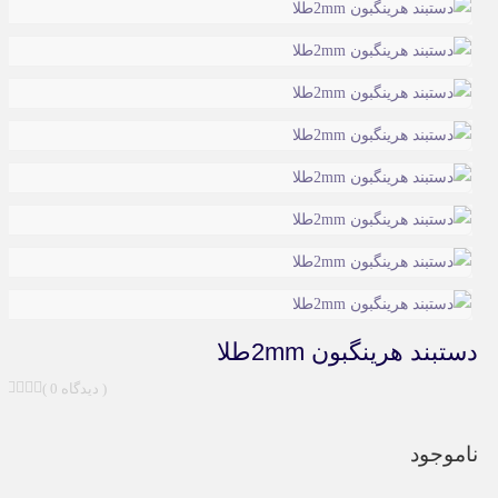
دستبند هرینگبون 2mmطلا
( 0 دیدگاه )
ناموجود