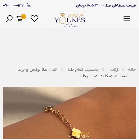
09009000137
قیمت لحظه‌ای طلا: 18,523,000 تومان
0
منو
خانه
زنانه
دستبند تمام طلا
تمام طلا لوکس و برند
دستبند ونکلیف مدرن طلا