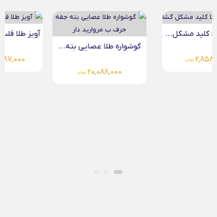
آویز طلا قلب اینفینیتی
گوشواره طلا عصایی بته...
5,487,000
تومان
20,088,000
تومان