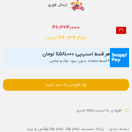
ارسال فوری
46,324,000
3%
44,934,280
تومان
هر قسط اسنپ‌پی:
11,581,000
تومان
۴ قسط ماهانه. بدون سود، چک و ضامن.
افزودن به سبد خرید
افزودن به لیست علاقه مندی
دسته بندی :
زنانه
،
دستبند تمام طلا
،
تمام طلا لوکس و برند