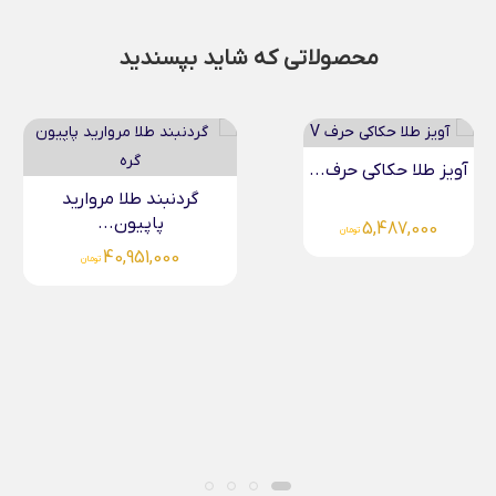
محصولاتی که شاید بپسندید
گردنبند طلا مروارید
دستبند قلبی طلا مینیمال...
پاپیون...
2,450,000
40,951,000
تومان
تومان