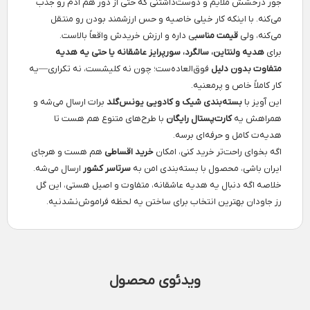
جور درخشش ملایم و دوست‌داشتنی که حتی از دور هم آدم رو جذب
می‌کنه. با اینکه کار خیلی خاصیه و حس ارزشمند بودن رو منتقل
می‌کنه، ولی
قیمت مناسب
ی داره و ارزش خریدش واقعاً بالاست.
برای
هدیه ولنتاین، سالگرد، سورپرایز عاشقانه یا حتی یه هدیه
متفاوت بدون دلیل
فوق‌العاده‌ست؛ چون نه کلیشست، نه تکراری—یه
کار کاملاً خاص و پرمعنیه.
این آویز با
بسته‌بندی شیک و کادویی یونس‌گلد
برات ارسال می‌شه و
همراهش یه
کارت‌پستال رایگان
با طرح‌های متنوع هم هست تا
هدیه‌ت کامل و حرفه‌ای برسه.
اگه بخوای راحت‌تر خرید کنی، امکان
خرید اقساطی
هم هست و هرجای
ایران باشی، محصول با بسته‌بندی امن به
سرتاسر کشور
ارسال می‌شه.
خلاصه اگه دنبال یه هدیه عاشقانه، متفاوت و اصیل هستی، این گل
رز جاودان بهترین انتخاب برای ساختن یه لحظه فراموش‌نشدنیه.
ویدئوی محصول