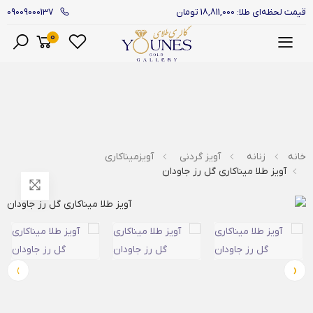
09009000137
قیمت لحظه‌ای طلا: 18,811,000 تومان
0
منو
خانه
زنانه
آویز گردنی
آویزمیناکاری
آویز طلا میناکاری گل رز جاودان
›
‹