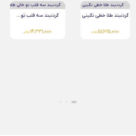
گردنبند سه قلب تو...
دستبند میوکی قلب طلا
4,654,000
14,331,000
تومان
تومان