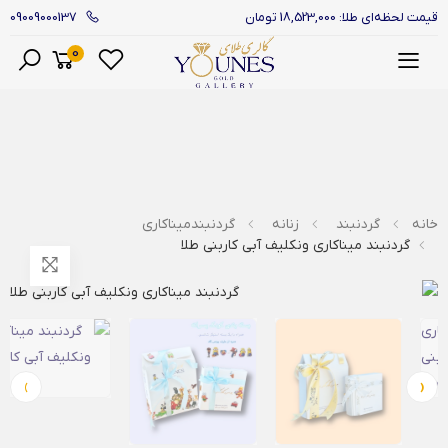
09009000137
قیمت لحظه‌ای طلا: 18,523,000 تومان
0
منو
خانه
گردنبند
زنانه
گردنبندمیناکاری
گردنبند میناکاری ونکلیف آبی کاربنی طلا
›
‹