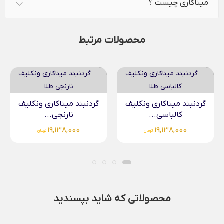
میناکاری چیست ؟
محصولات مرتبط
گردنبند میناکاری ونکلیف
گردنبند میناکاری ونکلیف
نارنجی...
موکا...
19,904,000
19,138,000
تومان
تومان
محصولاتی که شاید بپسندید