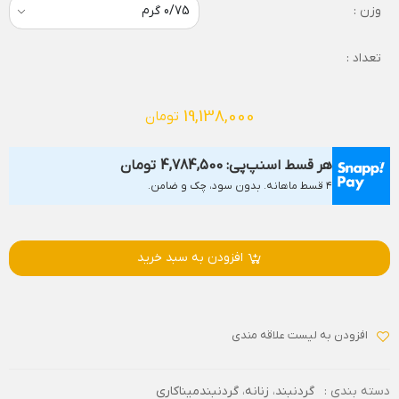
وزن :
تعداد :
19,138,000
تومان
هر قسط اسنپ‌پی:
4,784,500
تومان
۴ قسط ماهانه. بدون سود، چک و ضامن.
افزودن به سبد خرید
افزودن به لیست علاقه مندی
دسته بندی :
گردنبند
،
زنانه
،
گردنبندمیناکاری