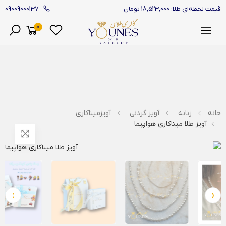
09009000137
قیمت لحظه‌ای طلا: 18,523,000 تومان
0
منو
خانه
زنانه
آویز گردنی
آویزمیناکاری
آویز طلا میناکاری هواپیما
›
‹