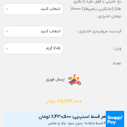
نخ نامرئی با قفل نقره (آبکاری
طلا) (جایگزین زنجیرطلا) 180000
تومان اختیاری :
گردنبند مرواریدی اختیاری :
وزن :
تعداد :
ارسال فوری
25,722,000
تومان
هر قسط اسنپ‌پی:
6,430,500
تومان
۴ قسط ماهانه. بدون سود، چک و ضامن.