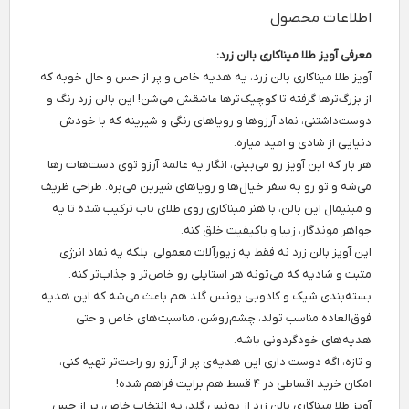
اطلاعات محصول
معرفی آویز طلا میناکاری بالن زرد:
آویز طلا میناکاری بالن زرد، یه هدیه خاص و پر از حس و حال خوبه که
از بزرگ‌ترها گرفته تا کوچیک‌ترها عاشقش می‌شن! این بالن زرد رنگ و
دوست‌داشتنی، نماد آرزوها و رویاهای رنگی و شیرینه که با خودش
دنیایی از شادی و امید میاره.
هر بار که این آویز رو می‌بینی، انگار یه عالمه آرزو توی دست‌هات رها
می‌شه و تو رو به سفر خیال‌ها و رویاهای شیرین می‌بره. طراحی ظریف
و مینیمال این بالن، با هنر میناکاری روی طلای ناب ترکیب شده تا یه
جواهر موندگار، زیبا و باکیفیت خلق کنه.
این آویز بالن زرد نه فقط یه زیورآلات معمولی، بلکه یه نماد انرژی
مثبت و شادیه که می‌تونه هر استایلی رو خاص‌تر و جذاب‌تر کنه.
بسته‌بندی شیک و کادویی یونس گلد هم باعث می‌شه که این هدیه
فوق‌العاده مناسب تولد، چشم‌روشن، مناسبت‌های خاص و حتی
هدیه‌های خودگردونی باشه.
و تازه، اگه دوست داری این هدیه‌ی پر از آرزو رو راحت‌تر تهیه کنی،
امکان خرید اقساطی در ۴ قسط هم برایت فراهم شده!
آویز طلا میناکاری بالن زرد از یونس گلد، یه انتخاب خاص، پر از حس