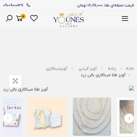
09009000137
قیمت لحظه‌ای طلا: 18,811,000 تومان
0
منو
خانه
زنانه
آویز گردنی
آویزمیناکاری
آویز طلا میناکاری بالن زرد
›
‹