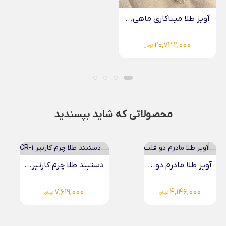
آویز طلا میناکاری ماهی...
20,732,000
تومان
محصولاتی که شاید بپسندید
آویز طلا مادرم دو...
دستبند طلا چرم کارتیر...
7,619,000
4,146,000
تومان
تومان