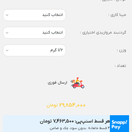
مینا کاری :
گردنبند مرواریدی اختیاری :
وزن :
تعداد :
ارسال فوری
29,854,000
تومان
هر قسط اسنپ‌پی:
7,463,500
تومان
۴ قسط ماهانه. بدون سود، چک و ضامن.