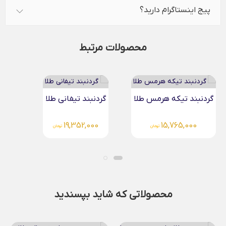
پیج اینستاگرام دارید؟
محصولات مرتبط
گردنبند تیفانی طلا
گردنبند طلا ونکلیف نگین...
51,234,000
19,352,000
تومان
تومان
محصولاتی که شاید بپسندید