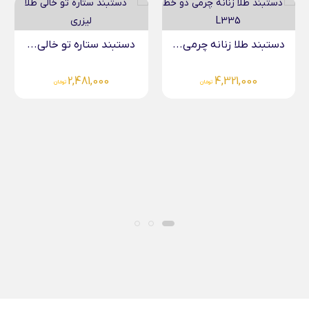
آویز قلب مربعی طلا...
دستبند ستاره تو خالی...
4,135,000
تومان
2,481,000
تومان