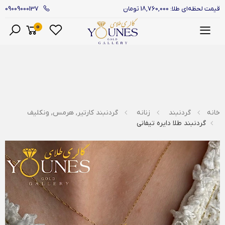
09009000137
قیمت لحظه‌ای طلا: 18,760,000 تومان
0
منو
خانه
گردنبند
زنانه
گردنبند کارتیر, هرمس, ونکلیف
گردنبند طلا دایره تیفانی