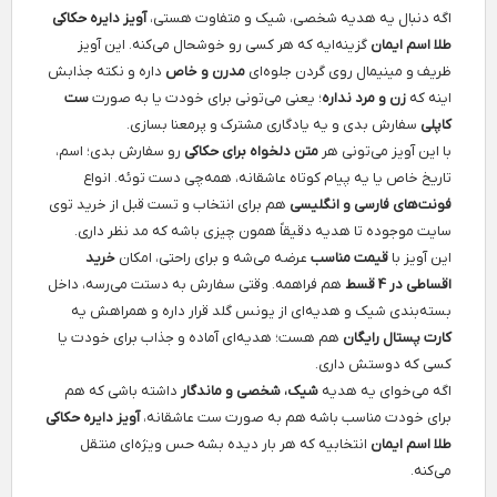
اگه دنبال یه هدیه شخصی، شیک و متفاوت هستی،
آویز دایره حکاکی
طلا اسم ایمان
گزینه‌ایه که هر کسی رو خوشحال می‌کنه. این آویز
ظریف و مینیمال روی گردن جلوه‌ای
مدرن و خاص
داره و نکته جذابش
اینه که
زن و مرد نداره
؛ یعنی می‌تونی برای خودت یا به صورت
ست
کاپلی
سفارش بدی و یه یادگاری مشترک و پرمعنا بسازی.
با این آویز می‌تونی هر
متن دلخواه برای حکاکی
رو سفارش بدی؛ اسم،
تاریخ خاص یا یه پیام کوتاه عاشقانه، همه‌چی دست توئه. انواع
فونت‌های فارسی و انگلیسی
هم برای انتخاب و تست قبل از خرید توی
سایت موجوده تا هدیه دقیقاً همون چیزی باشه که مد نظر داری.
این آویز با
قیمت مناسب
عرضه می‌شه و برای راحتی، امکان
خرید
اقساطی در 4 قسط
هم فراهمه. وقتی سفارش به دستت می‌رسه، داخل
بسته‌بندی شیک و هدیه‌ای از یونس گلد قرار داره و همراهش یه
کارت پستال رایگان
هم هست؛ هدیه‌ای آماده و جذاب برای خودت یا
کسی که دوستش داری.
اگه می‌خوای یه هدیه
شیک، شخصی و ماندگار
داشته باشی که هم
برای خودت مناسب باشه هم به صورت ست عاشقانه،
آویز دایره حکاکی
طلا اسم ایمان
انتخابیه که هر بار دیده بشه حس ویژه‌ای منتقل
می‌کنه.