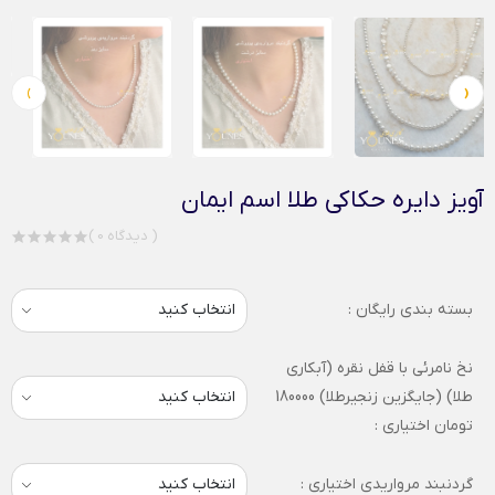
›
‹
آویز دایره حکاکی طلا اسم ایمان
( 0 دیدگاه )
بسته بندی رایگان :
نخ نامرئی با قفل نقره (آبکاری
طلا) (جایگزین زنجیرطلا) 180000
تومان اختیاری :
گردنبند مرواریدی اختیاری :