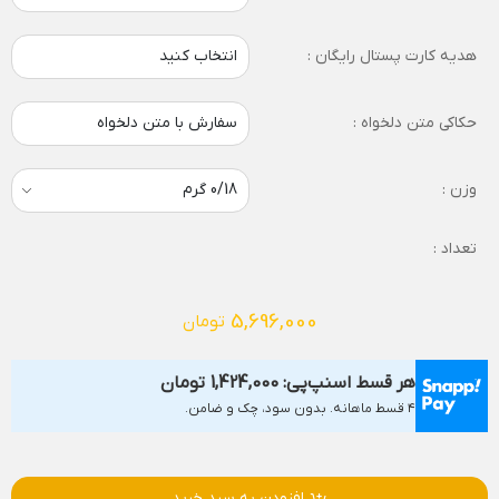
هدیه کارت پستال رایگان :
انتخاب کنید
حکاکی متن دلخواه :
سفارش با متن دلخواه
وزن :
تعداد :
5,696,000
تومان
هر قسط اسنپ‌پی:
1,424,000
تومان
۴ قسط ماهانه. بدون سود، چک و ضامن.
افزودن به سبد خرید