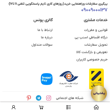
پیگیری سفارشات وراهنمایی خرید(روزهای کاری تایم پاسخگویی تلفنی 11 تا17)
09009000137
خدمات مشتری
گالری یونس
قوانین و مقررات
ارتباط با ما
درگاه اقساطی اسنپ پی
درباره ما
تحویل سفارشات
سوالات متداول
تعویض و بازگشت کالا
حریم خصوصی کاربران
شبکه های اجتماعی
© تمامی حقوق این وبسایت متعلق به مجموعه طلای یونس می باشد.