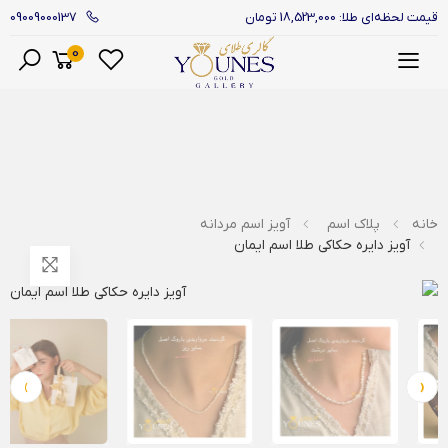
09009000137
قیمت لحظه‌ای طلا: 18,523,000 تومان
0
منو
خانه
پلاک اسم
آویز اسم مردانه
آویز دایره حکاکی طلا اسم ایمان
›
‹