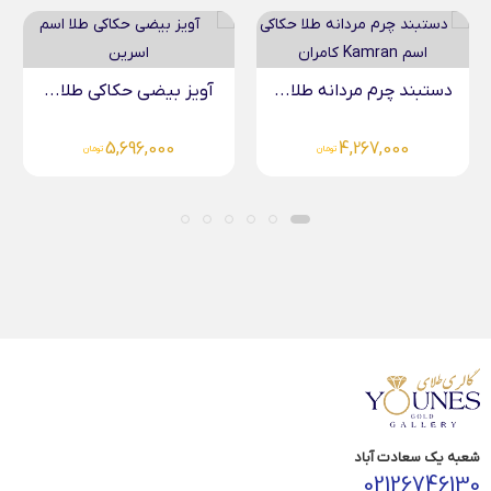
آویز بیضی حکاکی طلا...
دستبند چرم مردانه طلا...
3,987,000
5,696,000
تومان
تومان
شعبه یک سعادت آباد
02126746130