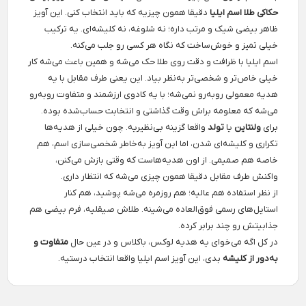
حکاکی طلا اسم ایلیا
دقیقا همون چیزیه که باید انتخاب کنی. این آویز
ظاهر بیضی شیک و مرتب داره؛ نه شلوغه، نه کلیشه‌ای. یه ترکیب
خیلی تمیز و خوش‌ساخت که نگاه هر کسی رو جلب می‌کنه.
اسم ایلیا با ظرافت و دقت روی طلا حک می‌شه و همین باعث می‌شه کار
خیلی خاص‌تر و شخصی‌تر به‌نظر بیاد. این یعنی طرف مقابل با یه
هدیه معمولی روبه‌رو نمی‌شه؛ با یه کادوی ارزشمند و متفاوت روبه‌رو
می‌شه که معلومه براش وقت گذاشتی و انتخابت حساب‌شده بوده.
برای
ولنتاین
یا
تولد
واقعا گزینه بی‌نظیریه. چون خیلی از هدیه‌ها
تکراری و کلیشه‌ای شدن، اما این آویز به‌خاطر شخصی‌سازی اسم، هم
خاصه هم صمیمی. از اون هدیه‌هاست که وقتی بازش می‌کنن،
واکنش طرف مقابل دقیقا همون چیزی می‌شه که انتظار داری.
از نظر استفاده هم عالیه؛ هم روزمره می‌شه پوشید، هم کنار
استایل‌های رسمی فوق‌العاده می‌شینه. طلاش صیقلیه، فرم بیضی هم
جذابیتش رو چند برابر کرده.
در کل اگه می‌خوای یه هدیه لوکس، باکلاس و در عین حال
متفاوت و
به‌دور از کلیشه
بدی، این آویز اسم ایلیا واقعا انتخاب درستیه.