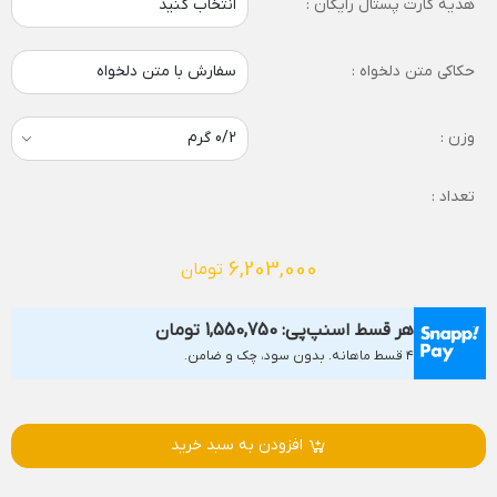
هدیه کارت پستال رایگان :
انتخاب کنید
حکاکی متن دلخواه :
سفارش با متن دلخواه
وزن :
تعداد :
6,203,000
تومان
هر قسط اسنپ‌پی:
1,550,750
تومان
۴ قسط ماهانه. بدون سود، چک و ضامن.
افزودن به سبد خرید