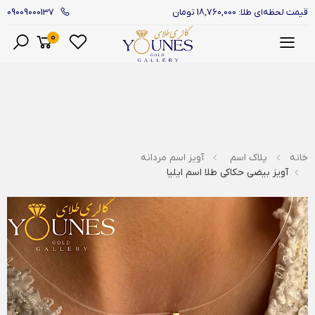
09009000137
قیمت لحظه‌ای طلا: 18,760,000 تومان
0
منو
خانه
پلاک اسم
آویز اسم مردانه
آویز بیضی حکاکی طلا اسم ایلیا