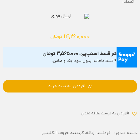
تعداد :
ارسال فوری
14,260,000
تومان
هر قسط اسنپ‌پی:
3,565,000
تومان
۴ قسط ماهانه. بدون سود، چک و ضامن.
افزودن به سبد خرید
افزودن به لیست علاقه مندی
دسته بندی :
گردنبند
،
زنانه
،
گردنبند حروف انگلیسی