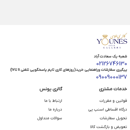
شعبه یک سعادت آباد
02126746130
پیگیری سفارشات وراهنمایی خرید(روزهای کاری تایم پاسخگویی تلفنی 11 تا17)
09009000137
خدمات مشتری
گالری یونس
قوانین و مقررات
ارتباط با ما
درگاه اقساطی اسنپ پی
درباره ما
تحویل سفارشات
سوالات متداول
تعویض و بازگشت کالا