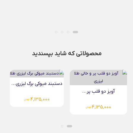
محصولاتی که شاید بپسندید
دستبند میوکی برگ لیزری...
گردنبند روباه طلا
44,646,000
4,135,000
تومان
تومان