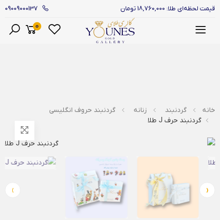
09009000137
قیمت لحظه‌ای طلا: 18,760,000 تومان
0
منو
خانه
گردنبند
زنانه
گردنبند حروف انگلیسی
گردنبند حرف J طلا
›
‹