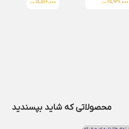
15,055,000
15,
تومان
تومان
محصولاتی که شاید بپسندید