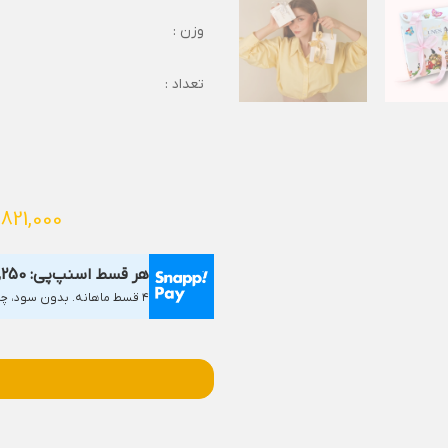
وزن :
تعداد :
,821,000
هر قسط اسنپ‌پی:
,250
۴ قسط ماهانه. بدون سود، چک و ضامن.