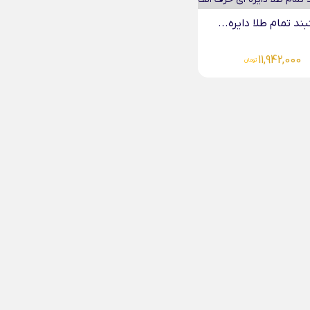
ند تمام طلا دایره...
11,942,000
تومان