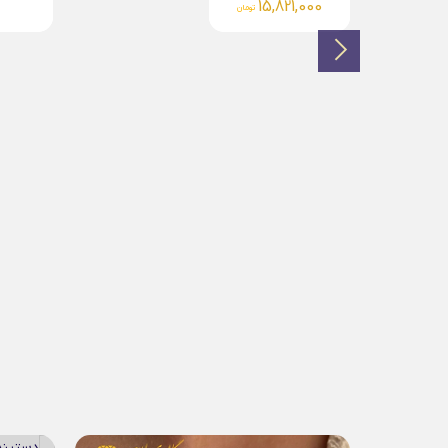
566,000
25,936,000
تومان