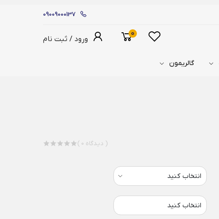
09009000137
0
ورود / ثبت نام
گالریمون
( 0 دیدگاه )
انتخاب کنید