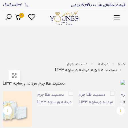
09009000137
قیمت لحظه‌ای طلا: 18,541,000 تومان
0
منو
خانه
مردانه
دستبند چرم
دستبند طلا چرم مردانه ورساچه L133
›
‹