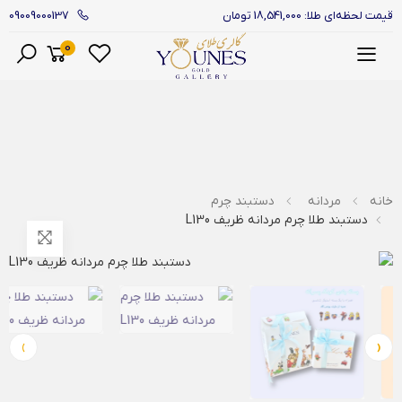
09009000137
قیمت لحظه‌ای طلا: 18,541,000 تومان
0
منو
خانه
مردانه
دستبند چرم
دستبند طلا چرم مردانه ظریف L130
›
‹