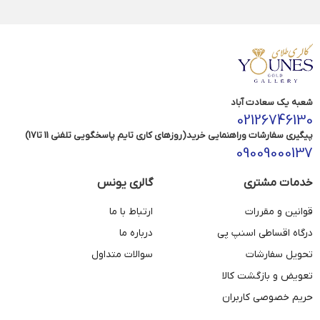
شعبه یک سعادت آباد
02126746130
پیگیری سفارشات وراهنمایی خرید(روزهای کاری تایم پاسخگویی تلفنی 11 تا17)
09009000137
خدمات مشتری
گالری یونس
قوانین و مقررات
ارتباط با ما
درگاه اقساطی اسنپ پی
درباره ما
تحویل سفارشات
سوالات متداول
تعویض و بازگشت کالا
حریم خصوصی کاربران