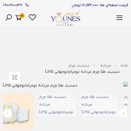
09009000137
قیمت لحظه‌ای طلا: 18,523,000 تومان
0
منو
خانه
مردانه
دستبند چرم
دستبند طلا چرم مردانه تومراجانوجهانی L125
›
‹