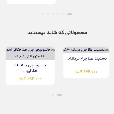
محصولاتی که شاید بپسندید
.
دستبند طلا سام Sam
جاسوییچی چرم طلا
حکاکی...
5,144,000
تومان
4,083,000
تومان