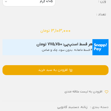
وزن :
تعداد :
3,103,000
تومان
هر قسط اسنپ‌پی:
775,750
تومان
۴ قسط ماهانه. بدون سود، چک و ضامن.
افزودن به سبد خرید
افزودن به لیست علاقه مندی
دسته بندی :
زنانه
،
دستبند کادویی