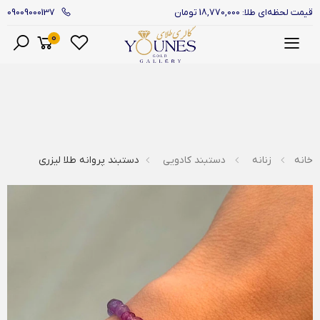
09009000137
قیمت لحظه‌ای طلا: 18,770,000 تومان
0
منو
خانه
زنانه
دستبند کادویی
دستبند پروانه طلا لیزری