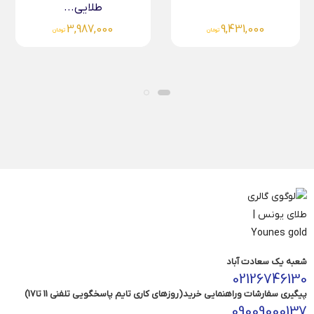
طلایی...
3,987,000
9,431,000
تومان
تومان
شعبه یک سعادت آباد
02126746130
پیگیری سفارشات وراهنمایی خرید(روزهای کاری تایم پاسخگویی تلفنی 11 تا17)
09009000137