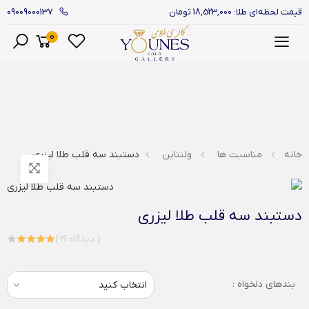
09009000137
قیمت لحظه‌ای طلا: 18,523,000 تومان
0
منو
خانه
مناسبت ها
ولنتاین
دستبند سه قلب طلا لیزری
دستبند سه قلب طلا لیزری
( 19 دیدگاه )
بندهای دلخواه :