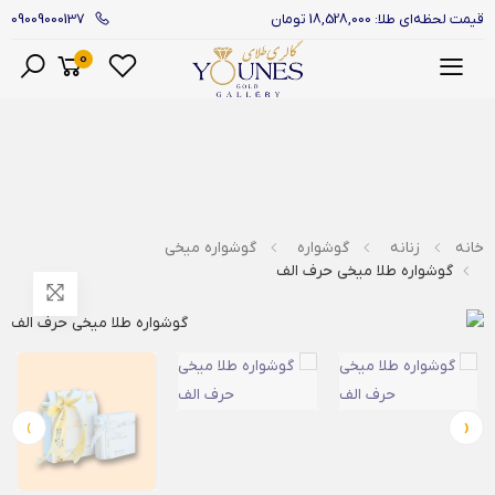
09009000137
قیمت لحظه‌ای طلا: 18,528,000 تومان
0
منو
خانه
زنانه
گوشواره
گوشواره میخی
گوشواره طلا میخی حرف الف
›
‹