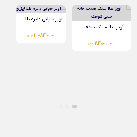
آویز حبابی دایره طلا...
آویز طلا سنگ صدف...
4,084,000
تومان
2,450,000
تومان