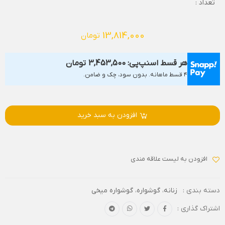
تعداد :
13,814,000
تومان
هر قسط اسنپ‌پی:
3,453,500
تومان
۴ قسط ماهانه. بدون سود، چک و ضامن.
افزودن به سبد خرید
افزودن به لیست علاقه مندی
دسته بندی :
زنانه
،
گوشواره
،
گوشواره میخی
اشتراک گذاری :