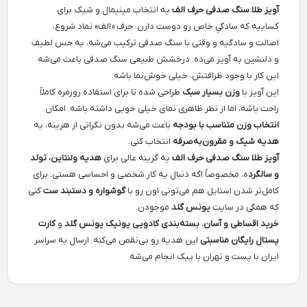
آویز طلا سنگ صدفی حرف الف
یه انتخاب مینیمال و شیک برای
کساییه که سادگیِ خاص رو دوست دارن. حرف «الف» نماد شروع،
اصالت و سادگیه و وقتی با سنگ صدفی ترکیب می‌شه، یه حس لطیف
و دلنشین به آویز می‌ده. درخشش طبیعی سنگ صدفی باعث می‌شه
این کار با وجود ظرافتش، خیلی خوش‌نما باشه.
این آویز با
وزن بسیار سبک
طراحی شده تا برای استفاده روزمره کاملاً
راحت باشه، اما از نظر ظاهری نمای خیلی خوبی داشته باشه. امکان
انتخاب وزن متناسب با بودجه
باعث می‌شه بدون نگرانی از هزینه، یه
هدیه شیک و مقرون‌به‌صرفه
انتخاب کنی.
آویز طلا سنگ صدفی حرف الف
یه گزینه عالی برای
هدیه ولنتاین، تولد
و سالگرد
ه، مخصوصاً اگه دنبال یه کار شخصی و احساسی هستی. برای
کامل‌تر شدن استایل هم می‌تونی اون رو با
گوشواره و دستبند ست
کنی
که همگی در سایت
یونس گلد
موجودن.
خرید اقساطی و آسان
،
بسته‌بندی کادویی یونیک یونس گلد
و
کارت
پستال رایگان مناسبتی
این هدیه رو بی‌نقص می‌کنه. ارسال به سراسر
ایران با پست و تهران با پیک انجام می‌شه