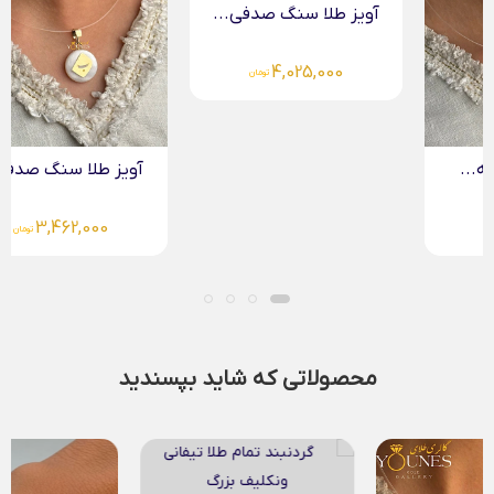
آویز طلا سنگ صدفی...
4,025,000
تومان
آویز طلا سنگ صدفی...
3,462,000
تومان
محصولاتی که شاید بپسندید