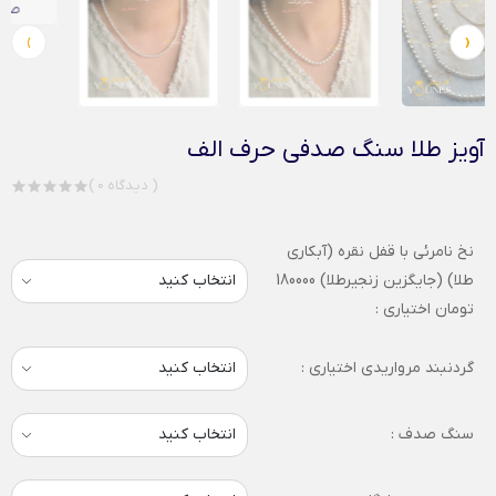
›
‹
آویز طلا سنگ صدفی حرف الف
( 0 دیدگاه )
نخ نامرئی با قفل نقره (آبکاری
طلا) (جایگزین زنجیرطلا) 180000
تومان اختیاری :
گردنبند مرواریدی اختیاری :
سنگ صدف :