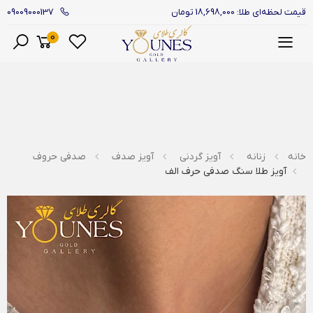
09009000137
قیمت لحظه‌ای طلا: 18,698,000 تومان
0
منو
خانه
زنانه
آویز گردنی
آویز صدف
صدفی حروف
آویز طلا سنگ صدفی حرف الف