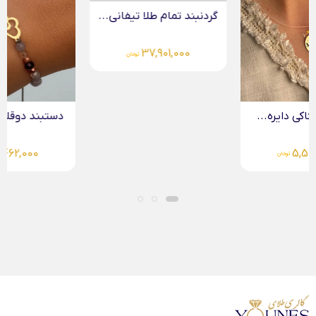
گردنبند تمام طلا تیفانی...
37,901,000
تومان
دستبند دوقلب طلا لیزری
3,462,000
تومان