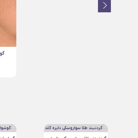
گوشواره عصایی میکی موس...
11,146,000
تومان