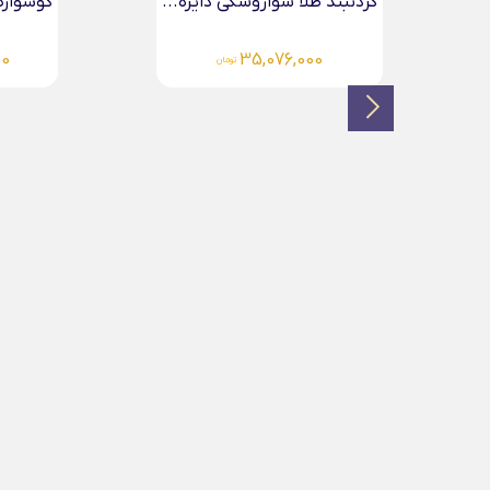
گوشواره طلا میخی برگ...
زنجیر طل
844,000
11,718,000
تومان