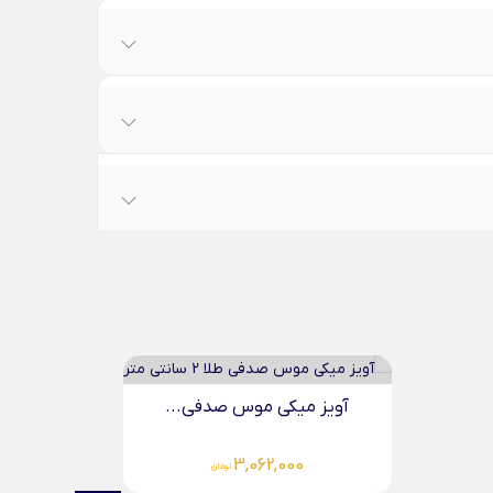
آویز میکی موس طلا
د
4,083,000
تومان