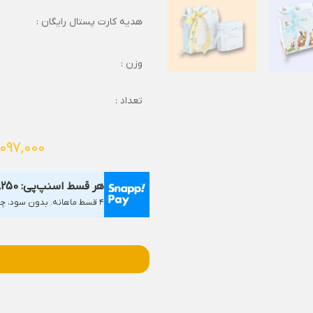
هدیه کارت پستال رایگان :
وزن :
تعداد :
,097,000
هر قسط اسنپ‌پی:
,250
۴ قسط ماهانه. بدون سود، چک و ضامن.