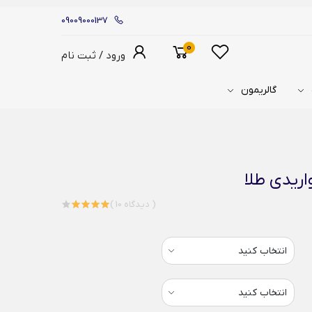
09009000137
0
ورود / ثبت نام
گالریمون
اریدی طلا
( 10 دیدگاه )