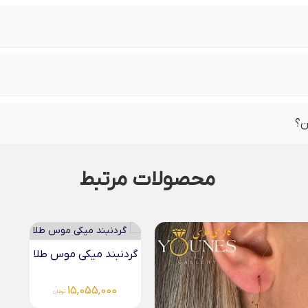
ن؟
محصولات مرتبط
 میکی موس طلا
آویز میکی موس صدفی...
3,062,000
15,055,
تومان
تومان