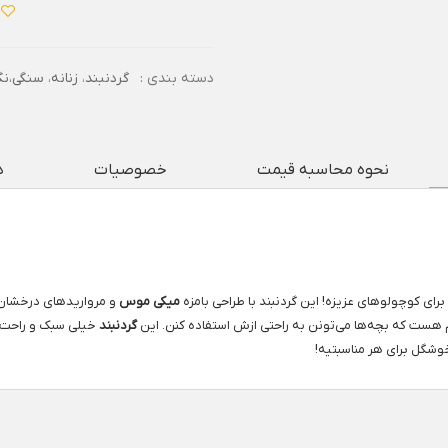
دسته بندی :
گردنبند
،
زنانه
،
سنگی،نگ
نحوه محاسبه قیمت
خصوصیات
د
رای کوچولوهای عزیزه! این گردنبند با طراحی بامزه
میکی موس
و مرواریدهای درخشان،
هست که بچه‌ها می‌تونن به راحتی ازش استفاده کنن. این
گردنبند
خیلی سبک و راحت ر
وشگل برای هر مناسبتیه!