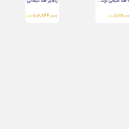
ا تیفانی
دستبند مادر لیزری طلا
4,083,000
506,
تومان
تومان