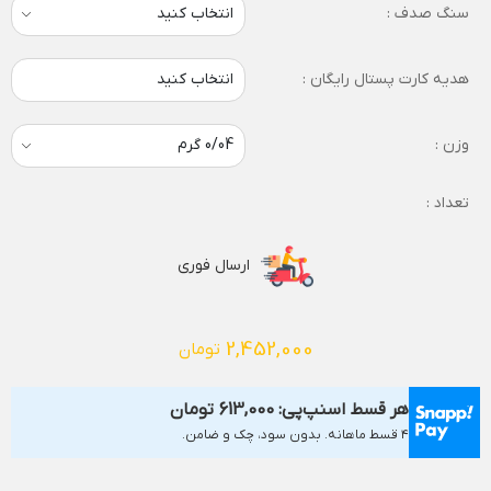
سنگ صدف :
هدیه کارت پستال رایگان :
انتخاب کنید
وزن :
تعداد :
ارسال فوری
2,452,000
تومان
هر قسط اسنپ‌پی:
613,000
تومان
۴ قسط ماهانه. بدون سود، چک و ضامن.