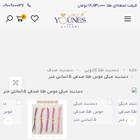
09009000137
قیمت لحظه‌ای طلا: 18,541,000 تومان
0
منو
خانه
دستبند طلا کادویی
دستبند صدف
دستبند میکی موس طلا صدفی 1.5سانتی متر
›
‹