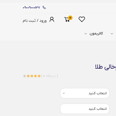
09009000137
0
ورود / ثبت نام
گالریمون
الی طلا
( 10 دیدگاه )
انتخاب کنید