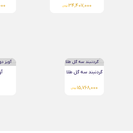
000
53,956,000
تومان
گردنبند سه گل طلا
آو
15,768,000
تومان