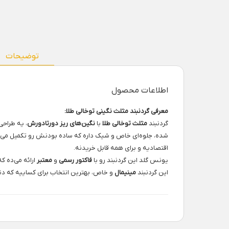
توضیحات
اطلاعات محصول
معرفی گردنبند مثلث نگینی توخالی طلا:
گردنبند
مثلث توخالی طلا
با
نگین‌های ریز دورتادورش
، یه طراح
شده، جلوه‌ای خاص و شیک داره که ساده بودنش رو تکمیل می‌ک
اقتصادیه و برای همه قابل خریدنه.
یونس گلد این گردنبند رو با
فاکتور رسمی
و
معتبر
ارائه می‌ده ک
این گردنبند
مینیمال
و خاص، بهترین انتخاب برای کساییه که دن