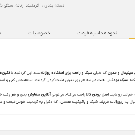
دسته بندی :
گردنبند
،
زنانه
،
سنگی،نگ
نحوه محاسبه قیمت
خصوصیات
د
ی
مینیمال
و
مدرن
که خیلی
سبک
و
راحت
برای
استفاده روزانه
‌ست. این گردنبند با
نگین‌
نه.
سبک بودن
ش باعث می‌شه هر روز بدون اذیت کردن گردنت، استفاده‌ش کنی و
است
ه خیالت رو بابت
اصل بودن کالا
راحت می‌کنه. می‌تونی
آنلاین سفارش
بدی و هر وقت خ
بال یه زیورآلات ظریف، شیک و باکیفیت هستن. اگه دنبال یه گردنبند خوش‌قیمت و مت