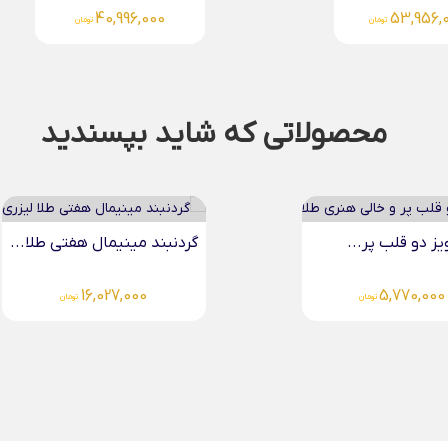
49,780,000
40,996,
تومان
تومان
محصولاتی که شاید بپسندید
یز دو قلب پر...
گردنبند مینیمال هفتی طلا...
16,027,000
5,770,000
تومان
تومان