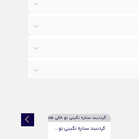
انگشتر ضربدر نگینی طلا