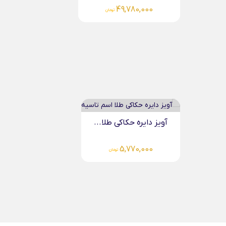
38,311,000
تومان
آویز دایره حکاکی طلا...
5,770,000
تومان