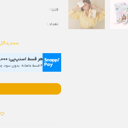
وزن :
تعداد :
,180,000
هر قسط اسنپ‌پی:
,000
۴ قسط ماهانه. بدون سود، چک و ضامن.